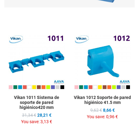
Add to Wishlist
Add
Add to Compare
Ad
Quick View
Qu
Vikan 1011 Sistema de
Vikan 1012 Soporte de pared
soporte de pared
higiénico 41.5 mm
higiénico420 mm
9,62 €
8,66 €
31,34 €
28,21 €
You save:
0,96 €
You save:
3,13 €