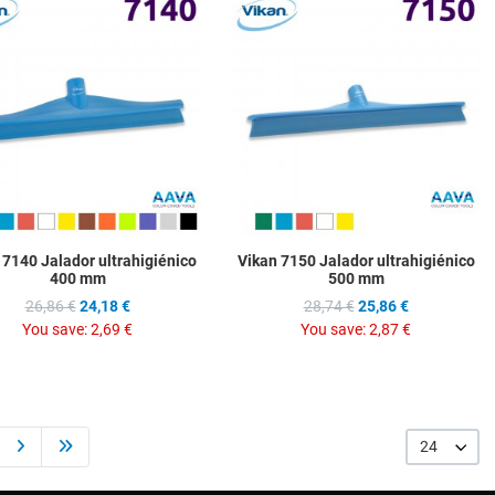
hlist
Add to Wishlist
A
ompare
Add to Compare
A
w
Quick View
Q
 7140 Jalador ultrahigiénico
Vikan 7150 Jalador ultrahigiénico
400 mm
500 mm
26,86 €
24,18 €
28,74 €
25,86 €
You save:
2,69 €
You save:
2,87 €
24