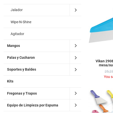
Jalador
Wipe-N-Shine
Agitador
Mangos
Palas y Cucharon
Vikan 290
mesa/su
Soportes y Baldes
25,23
You s
Kits
Fregonas y Trapos
Equipo de Limpieza por Espuma