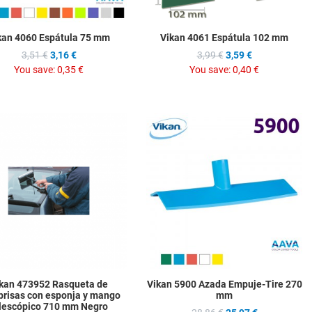
kan 4060 Espátula 75 mm
Vikan 4061 Espátula 102 mm
3,51 €
3,16 €
3,99 €
3,59 €
You save:
0,35 €
You save:
0,40 €
hlist
Add to Wishlist
A
ompare
Add to Compare
A
w
Quick View
Q
kan 473952 Rasqueta de
Vikan 5900 Azada Empuje-Tire 270
brisas con esponja y mango
mm
lescópico 710 mm Negro