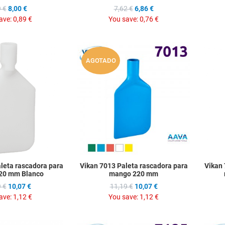
 €
8,00 €
7,62 €
6,86 €
ave:
0,89 €
You save:
0,76 €
Add to Wishlist
Add to Wis
AGOTADO
Add to Compare
Add to C
Quick View
Quick Vie
leta rascadora para
Vikan 7013 Paleta rascadora para
Vikan 
20 mm Blanco
mango 220 mm
 €
10,07 €
11,19 €
10,07 €
ave:
1,12 €
You save:
1,12 €