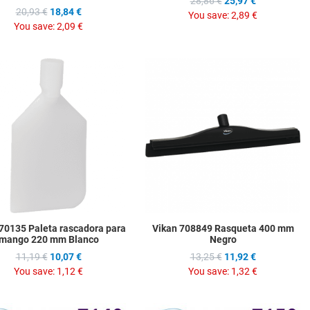
28,86 €
25,97 €
20,93 €
18,84 €
You save:
2,89 €
You save:
2,09 €
hlist
Add to Wishlist
A
ompare
Add to Compare
A
w
Quick View
Q
70135 Paleta rascadora para
Vikan 708849 Rasqueta 400 mm
mango 220 mm Blanco
Negro
11,19 €
10,07 €
13,25 €
11,92 €
You save:
1,12 €
You save:
1,32 €