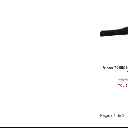
Vikan 708869
15,79
You s
Página 1 de 3