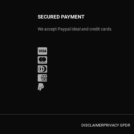
SECURED PAYMENT
We accept Paypal Ideal and credit cards.
Visa
Mastercard
Diners Club
Amex
PayPal
DISCLAIMER
PRIVACY GPDR