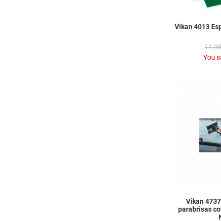
Vikan 4013 Es
11,98
You s
Vikan 4737
parabrisas c