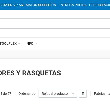
ISTA EN VIKAN - MAYOR SELECCIÓN - ENTREGA RÁPIDA - PEDIDO FÁCIL
TOOLFLEX
INFO
ORES Y RASQUETAS
+/-
24 de 57
Ordenar por
Ref. del producto
Fabricante