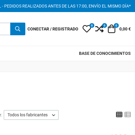
 - PEDIDOS REALIZADOS ANTES DE LAS 17:00, ENVÍO EL MISMO DÍA*
0
0
0
My Wishlist
Compare
Carro
CONECTAR / REGISTRADO
0,00 €
BASE DE CONOCIMIENTOS
Grid
L
:
Todos los fabricantes