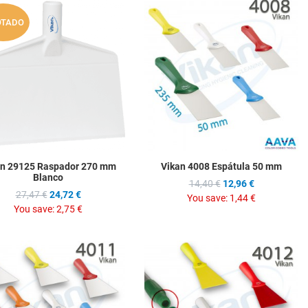
hlist
Add to Wishlist
A
OTADO
ompare
Add to Compare
A
w
Quick View
Q
an 29125 Raspador 270 mm
Vikan 4008 Espátula 50 mm
Blanco
14,40 €
12,96 €
27,47 €
24,72 €
You save:
1,44 €
You save:
2,75 €
hlist
Add to Wishlist
A
ompare
Add to Compare
A