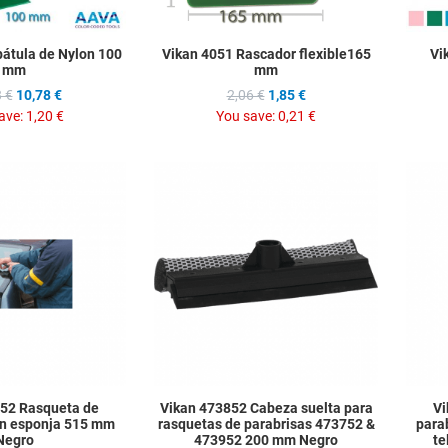
pátula de Nylon 100
Vikan 4051 Rascador flexible165
Vi
mm
mm
 €
10,78 €
2,06 €
1,85 €
ave:
1,20 €
You save:
0,21 €
Add to Wishlist
Add to Wis
Add to Compare
Add to C
Quick View
Quick Vie
52 Rasqueta de
Vikan 473852 Cabeza suelta para
Vi
on esponja 515 mm
rasquetas de parabrisas 473752 &
para
Negro
473952 200 mm Negro
te