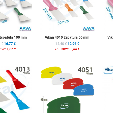
Quick View
Quick Vie
Espátula 100 mm
Vikan 4010 Espátula 50 mm
Vik
 €
16,77 €
14,40 €
12,96 €
ave:
1,86 €
You save:
1,44 €
Add to Wishlist
Add to Wis
Add to Compare
Add to C
Quick View
Quick Vie