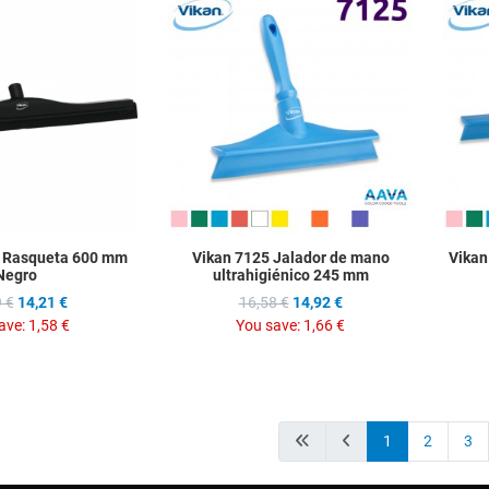
Add to Wishlist
Add to Wis
Add to Compare
Add to C
Quick View
Quick Vie
 Rasqueta 600 mm
Vikan 7125 Jalador de mano
Vikan
Negro
ultrahigiénico 245 mm
 €
14,21 €
16,58 €
14,92 €
ave:
1,58 €
You save:
1,66 €
1
2
3