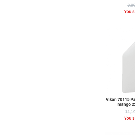
8,89
You s
Vikan 70115 Pa
mango 2
11,19
You s