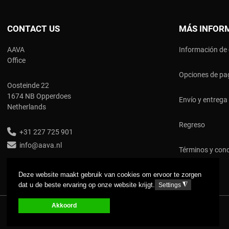
CONTACT US
MÁS INFOR
AAVA
Información de
Office
Opciones de pa
Oosteinde 22
1674 NB Opperdoes
Envío y entrega
Netherlands
Regreso
+31 227 725 901
info@aava.nl
Términos y con
Deze website maakt gebruik van cookies om ervoor te zorgen
dat u de beste ervaring op onze website krijgt.
◮
Settings
Akkoord
COPYRIGHT © 2017 AAVA. ALL RIGHTS RESERVED.