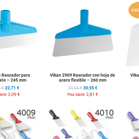
Add to Wishlist
Add to Wis
AG
Add to Compare
Add to C
Quick View
Quick Vie
8 Rascador para
Vikan 2909 Rascador con hoja de
Vik
elo – 245 mm
acero flexible – 260 mm
 €
22,71 €
33,94 €
30,55 €
ave:
2,09 €
You save:
2,81 €
Add to Wishlist
Add to Wis
Add to Compare
Add to C