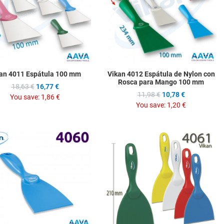
w
Quick View
Q
an 4011 Espátula 100 mm
Vikan 4012 Espátula de Nylon con
Rosca para Mango 100 mm
18,63 €
16,77 €
11,98 €
10,78 €
You save:
1,86 €
You save:
1,20 €
hlist
Add to Wishlist
A
ompare
Add to Compare
A
w
Quick View
Q