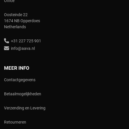
Office
Oosteinde 22
1674 NB Opperdoes
Netherlands
+31 227 725 901
info@aava.nl
MEER INFO
Contactgegevens
Betaalmogelijkheden
Verzending en Levering
Retourneren