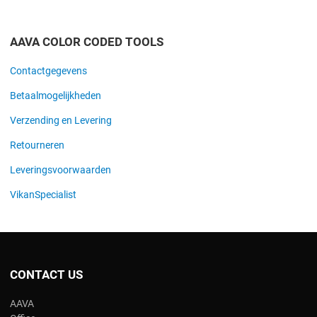
AAVA COLOR CODED TOOLS
Contactgegevens
Betaalmogelijkheden
Verzending en Levering
Retourneren
Leveringsvoorwaarden
VikanSpecialist
CONTACT US
AAVA