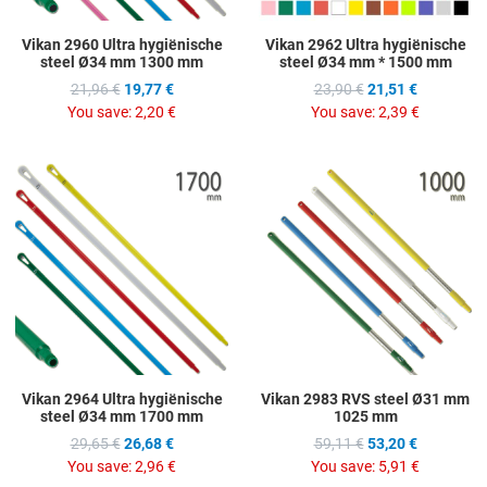
Vikan 2960 Ultra hygiënische
Vikan 2962 Ultra hygiënische
steel Ø34 mm 1300 mm
steel Ø34 mm * 1500 mm
21,96 €
19,77 €
23,90 €
21,51 €
You save:
2,20 €
You save:
2,39 €
Add to Wishlist
A
Add to Compare
A
Quick View
Q
Vikan 2964 Ultra hygiënische
Vikan 2983 RVS steel Ø31 mm
steel Ø34 mm 1700 mm
1025 mm
29,65 €
26,68 €
59,11 €
53,20 €
You save:
2,96 €
You save:
5,91 €