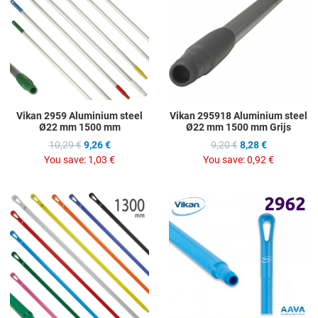
Add to Compare
A
Quick View
Q
Vikan 2959 Aluminium steel
Vikan 295918 Aluminium steel
Ø22 mm 1500 mm
Ø22 mm 1500 mm Grijs
10,29 €
9,26 €
9,20 €
8,28 €
You save:
1,03 €
You save:
0,92 €
Add to Wishlist
A
Add to Compare
A
Quick View
Q