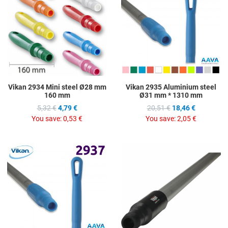
Add to Compare
A
Quick View
Q
Vikan 2934 Mini steel Ø28 mm
Vikan 2935 Aluminium steel
160 mm
Ø31 mm * 1310 mm
5,32 €
4,79 €
20,51 €
18,46 €
You save:
0,53 €
You save:
2,05 €
Add to Wishlist
A
Add to Compare
A
Quick View
Q