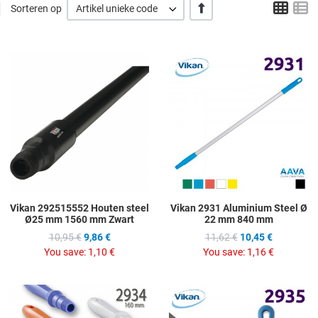
Grid
L
AFLOPENDE VOLGORDE
Sorteren op
Artikel unieke code
Add to Wishlist
A
Add to Compare
A
Quick View
Q
Vikan 292515552 Houten steel
Vikan 2931 Aluminium Steel Ø
Ø25 mm 1560 mm Zwart
22 mm 840 mm
10,95 €
9,86 €
11,62 €
10,45 €
You save:
1,10 €
You save:
1,16 €
Add to Wishlist
A