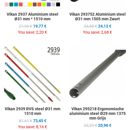
Vikan 2937 Aluminium steel
Vikan 293752 Aluminium steel
Ø31 mm * 1510 mm
Ø31 mm 1505 mm Zwart
21,96 €
19,77 €
26,80 €
24,12 €
You save:
2,20 €
You save:
2,68 €
Add to Wishlist
A
Add to Compare
A
Quick View
Q
Vikan 2939 RVS steel Ø31 mm
Vikan 295218 Ergonomische
1510 mm
aluminium steel Ø29 mm 1375
mm Grijs
81,61 €
73,45 €
23,29 €
20,96 €
You save:
8,16 €