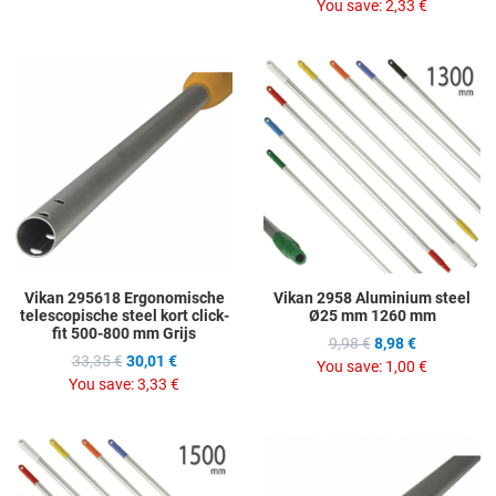
You save:
2,33 €
Add to Wishlist
A
Add to Compare
A
Quick View
Q
Vikan 295618 Ergonomische
Vikan 2958 Aluminium steel
telescopische steel kort click-
Ø25 mm 1260 mm
fit 500-800 mm Grijs
9,98 €
8,98 €
33,35 €
30,01 €
You save:
1,00 €
You save:
3,33 €
Add to Wishlist
A