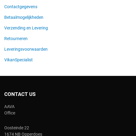
Contactgegevens
Betaalmogelijkheden
Verzending en Levering
Retourneren
Leveringsvoorwaarden
VikanSpecialist
CONTACT US
AAVA
Office
Oosteinde 22
1674 NB Opperdoes