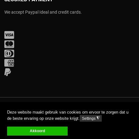
We accept Paypal Ideal and credit cards.
Visa
Mastercard
Diners Club
Amex
PayPal
COPYRIGHT © 2017 AAVA. ALL RIGHTS RESERVED.
Deze website maakt gebruik van cookies om ervoor te zorgen dat u
de beste ervaring op onze website krijgt.
◮
Settings
DISCLAIMER
PRIVACY GPDR
Akkoord
0
0
0
My Wishlist
Compare
Carro