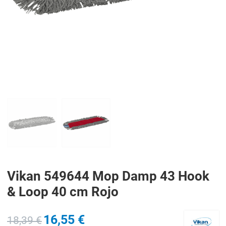
PREV
N
Vikan 549644 Mop Damp 43 Hook
& Loop 40 cm Rojo
16,55 €
18,39 €