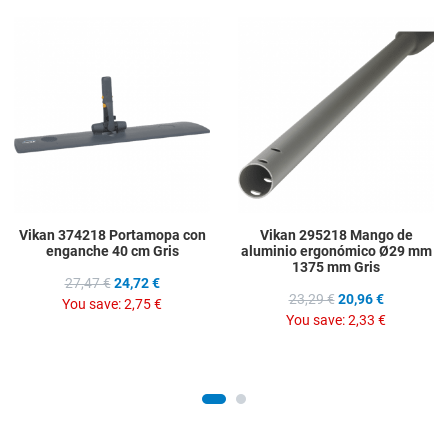
Add to Wishlist
A
Add to Compare
A
Quick View
Q
Vikan 374218 Portamopa con
Vikan 295218 Mango de
enganche 40 cm Gris
aluminio ergonómico Ø29 mm
1375 mm Gris
27,47 €
24,72 €
23,29 €
20,96 €
You save:
2,75 €
You save:
2,33 €