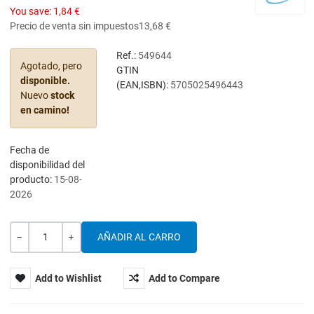
You save:
1,84 €
Precio de venta sin impuestos
13,68 €
Ref.:
549644
Agotado, pero
GTIN
disponible.
(EAN,ISBN):
5705025496443
Nuevo
stock
en camino!
Fecha de
disponibilidad del
producto:
15-08-
2026
Cantidad
-
+
Add to Wishlist
Add to Compare