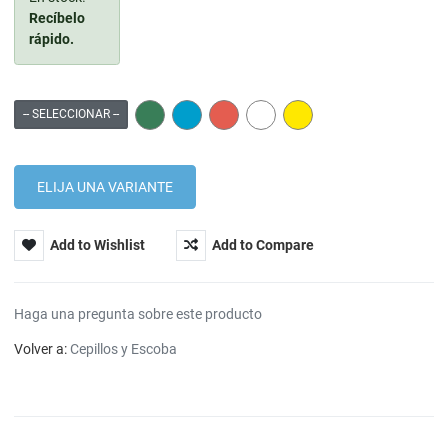
Recíbelo
rápido.
GREEN
BLUE
RED
WHITE
YELLOW
-- SELECCIONAR --
Add to Wishlist
Add to Compare
Haga una pregunta sobre este producto
Volver a:
Cepillos y Escoba