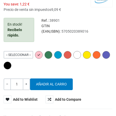
You save:
1,22 €
Precio de venta sin impuestos
9,09 €
Ref.:
38901
En stock!
GTIN
Recíbelo
(EAN,ISBN):
5705020389016
rápido.
PINK
GREEN
BLUE
RED
WHITE
YELLOW
ORANGE
PURPL
-- SELECCIONAR --
BLACK
Cantidad
-
+
Add to Wishlist
Add to Compare