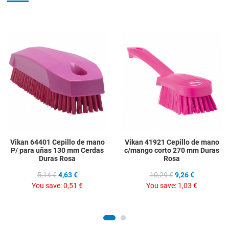
Add to Wishlist
A
Add to Compare
A
Quick View
Q
Vikan 64401 Cepillo de mano
Vikan 41921 Cepillo de mano
P/ para uñas 130 mm Cerdas
c/mango corto 270 mm Duras
Duras Rosa
Rosa
5,14 €
4,63 €
10,29 €
9,26 €
You save:
0,51 €
You save:
1,03 €