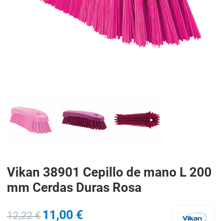
PREV
N
Vikan 38901 Cepillo de mano L 200
mm Cerdas Duras Rosa
11,00 €
12,22 €