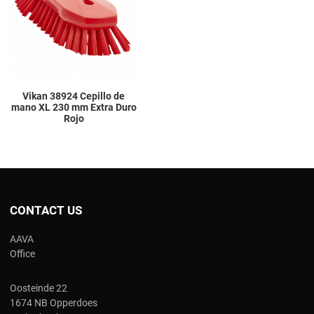
Quick View
Vikan 38924 Cepillo de
mano XL 230 mm Extra Duro
Rojo
CONTACT US
AAVA
Office
Oosteinde 22
1674 NB Opperdoes