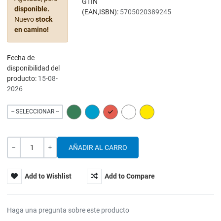
GTIN
disponible.
(EAN,ISBN):
5705020389245
Nuevo
stock
en camino!
Fecha de
disponibilidad del
producto:
15-08-
2026
GREEN
BLUE
RED
WHITE
YELLOW
-- SELECCIONAR --
Cantidad
-
+
Add to Wishlist
Add to Compare
Haga una pregunta sobre este producto