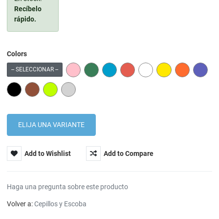
Recíbelo
rápido.
Colors
PINK
GREEN
BLUE
RED
WHITE
YELLOW
ORANGE
PURPL
-- SELECCIONAR --
BLACK
BROWN
LIME
GREY
Add to Wishlist
Add to Compare
Haga una pregunta sobre este producto
Volver a:
Cepillos y Escoba