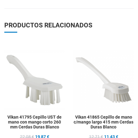
PRODUCTOS RELACIONADOS
Add to Wishlist
A
Add to Compare
A
Quick View
Q
Vikan 41795 Cepillo UST de
Vikan 41865 Cepillo de mano
mano con mango corto 260
c/mango largo 415 mm Cerdas
mm Cerdas Duras Blanco
Duras Blanco
22,08 €
19,87 €
12,71 €
11,43 €