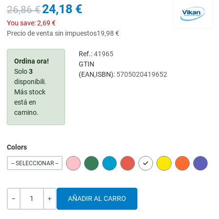
24,18 €
26,86 €
You save:
2,69 €
Precio de venta sin impuestos
19,98 €
Ref.:
41965
Ordina ora!
GTIN
Solo
3
(EAN,ISBN):
5705020419652
disponibili.
Más stock
está en
camino.
Colors
PINK
GREEN
BLUE
RED
WHITE
YELLOW
ORANGE
PURPL
-- SELECCIONAR --
Cantidad
-
+