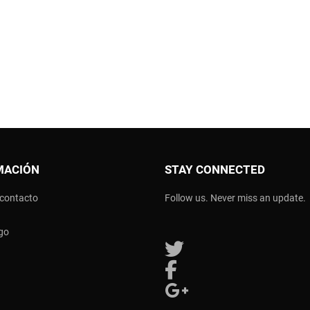
MACIÓN
STAY CONNECTED
 contacto
Follow us. Never miss an update.
go
Follow us on Twitter
Follow us on Facebook
Follow us on Google Plus