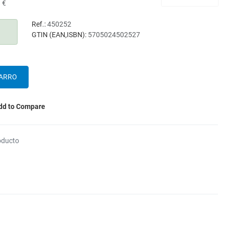
 €
Ref.:
450252
GTIN (EAN,ISBN):
5705024502527
dd to Compare
oducto