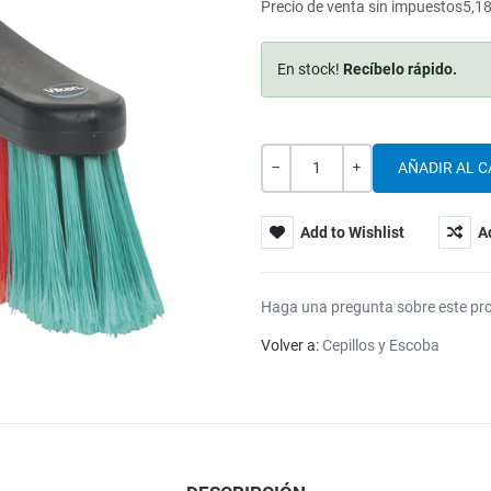
Precio de venta sin impuestos
5,18
En stock!
Recíbelo rápido.
Cantidad
-
+
Add to Wishlist
A
Haga una pregunta sobre este pr
Volver a:
Cepillos y Escoba