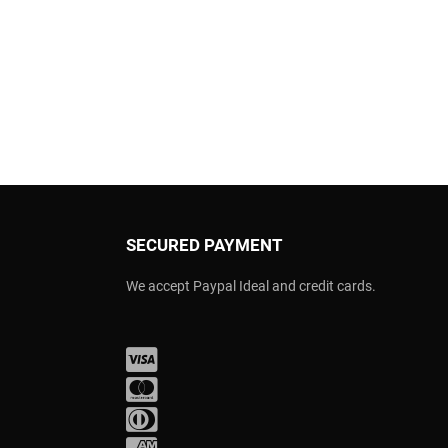
SECURED PAYMENT
We accept Paypal Ideal and credit cards.
Visa
Mastercard
Diners Club
Amex