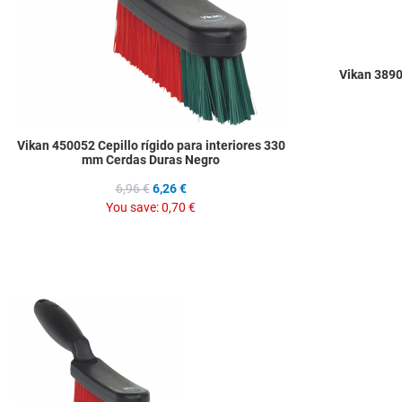
Vikan 3890
Vikan 450052 Cepillo rígido para interiores 330
mm Cerdas Duras Negro
6,96 €
6,26 €
You save:
0,70 €
Add to Wishlist
Add to Compare
Quick View