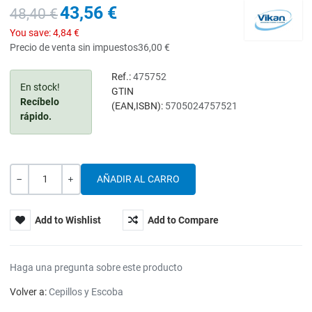
43,56 €
48,40 €
You save:
4,84 €
Precio de venta sin impuestos
36,00 €
Ref.:
475752
En stock!
GTIN
Recíbelo
(EAN,ISBN):
5705024757521
rápido.
Cantidad
-
+
Add to Wishlist
Add to Compare
Haga una pregunta sobre este producto
Volver a:
Cepillos y Escoba