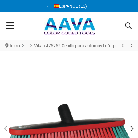
SELECCIONE SU IDIOMA
ESPAÑOL (ES)
Inicio
Vikan 475752 Cepillo para automóvil c/el paso del agua 370 mm Suave/partido Negro