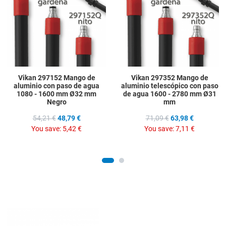
Quick View
Q
Vikan 297152 Mango de
Vikan 297352 Mango de
aluminio con paso de agua
aluminio telescópico con paso
1080 - 1600 mm Ø32 mm
de agua 1600 - 2780 mm Ø31
Negro
mm
54,21 €
48,79 €
71,09 €
63,98 €
You save:
5,42 €
You save:
7,11 €
Add to Wishlist