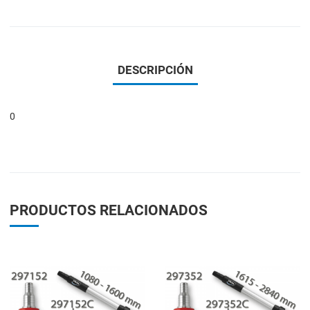
DESCRIPCIÓN
0
PRODUCTOS RELACIONADOS
Add to Wishlist
A
Add to Compare
A