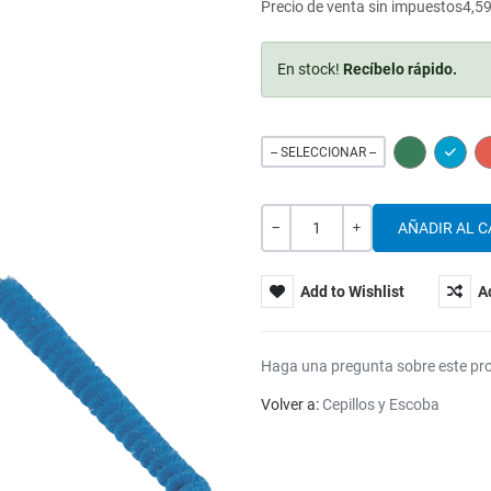
Precio de venta sin impuestos
4,59
En stock!
Recíbelo rápido.
GREEN
BLUE
-- SELECCIONAR --
Cantidad
-
+
Add to Wishlist
A
Haga una pregunta sobre este pr
Volver a:
Cepillos y Escoba