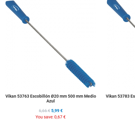
Add to Wishlist
Add to Compare
Quick View
Vikan 53763 Escobillón Ø20 mm 500 mm Medio
Vikan 53783 E
Azul
6,66 €
5,99 €
You save:
0,67 €