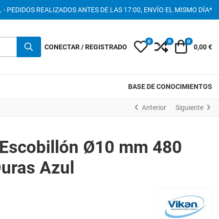
 - PEDIDOS REALIZADOS ANTES DE LAS 17:00, ENVÍO EL MISMO DÍA*
0
0
0
My Wishlist
Compare
Carro
CONECTAR / REGISTRADO
0,00 €
BASE DE CONOCIMIENTOS
Anterior
Siguiente
 Escobillón Ø10 mm 480
uras Azul