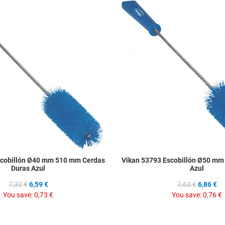
Add to Wishlist
Add to Compare
Quick View
scobillón Ø40 mm 510 mm Cerdas
Vikan 53793 Escobillón Ø50 m
Duras Azul
Azul
7,32 €
6,59 €
7,62 €
6,86 €
You save:
0,73 €
You save:
0,76 €