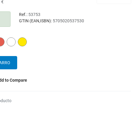
 €
Ref.:
53753
GTIN (EAN,ISBN):
5705020537530
RED
WHITE
YELLOW
dd to Compare
oducto