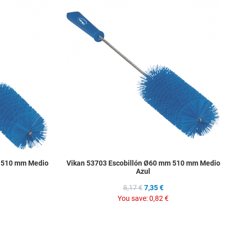
Add to Wishlist
A
Add to Compare
A
Quick View
Q
m 510 mm Medio
Vikan 53703 Escobillón Ø60 mm 510 mm Medio
Azul
8,17 €
7,35 €
You save:
0,82 €