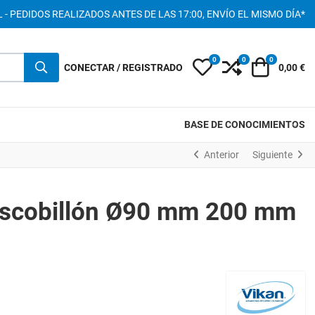
 - PEDIDOS REALIZADOS ANTES DE LAS 17:00, ENVÍO EL MISMO DÍA*
0
0
0
My Wishlist
Compare
Carro
CONECTAR / REGISTRADO
0,00 €
BASE DE CONOCIMIENTOS
Anterior
Siguiente
Escobillón Ø90 mm 200 mm