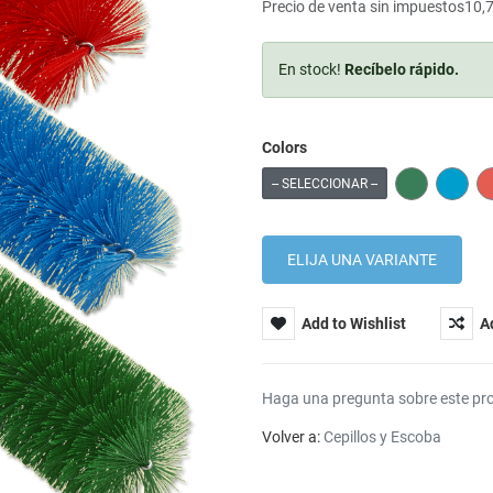
Precio de venta sin impuestos
10,
En stock!
Recíbelo rápido.
Colors
GREEN
BLUE
-- SELECCIONAR --
Add to Wishlist
A
Haga una pregunta sobre este pr
Volver a:
Cepillos y Escoba