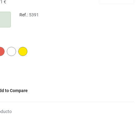
71 €
Ref.:
5391
RED
WHITE
YELLOW
dd to Compare
oducto