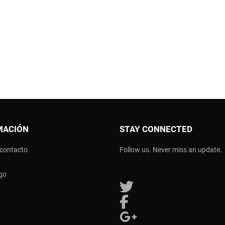
MACIÓN
STAY CONNECTED
 contacto
Follow us. Never miss an update.
go
Follow us on Twitter
Follow us on Facebook
Follow us on Google Plus