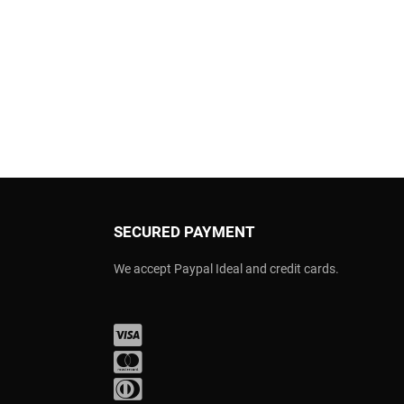
SECURED PAYMENT
We accept Paypal Ideal and credit cards.
Visa
Mastercard
Diners Club