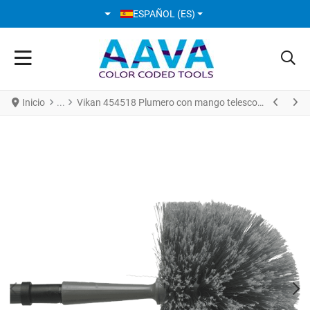
SELECCIONE SU IDIOMA
ESPAÑOL (ES)
Inicio
Vikan 454518 Plumero con mango telescopico 1070 - 1730 mm Ø22 mm Gris