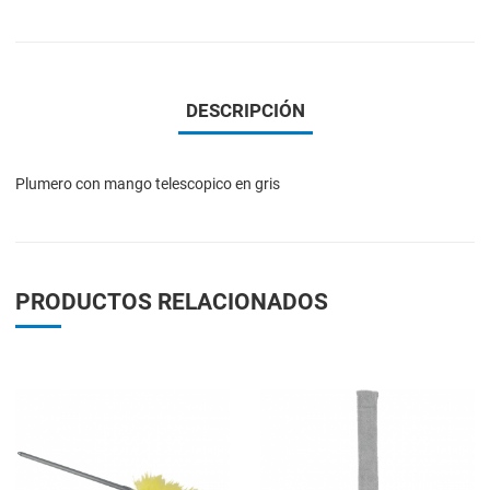
DESCRIPCIÓN
Plumero con mango telescopico en gris
PRODUCTOS RELACIONADOS
Add to Wishlist
A
Add to Compare
A