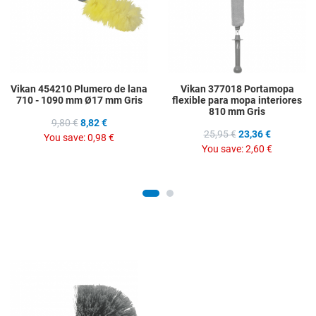
Quick View
Q
Vikan 454210 Plumero de lana
Vikan 377018 Portamopa
710 - 1090 mm Ø17 mm Gris
flexible para mopa interiores
810 mm Gris
9,80 €
8,82 €
25,95 €
23,36 €
You save:
0,98 €
You save:
2,60 €
Add to Wishlist
Add to Compare