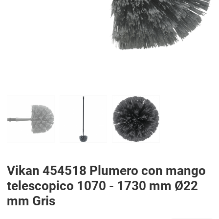
PREV
N
Vikan 454518 Plumero con mango
telescopico 1070 - 1730 mm Ø22
mm Gris