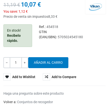
10,07 €
11,19 €
You save:
1,12 €
Precio de venta sin impuestos
8,33 €
Ref.:
454518
En stock!
GTIN
Recíbelo
(EAN,ISBN):
5705024545180
rápido.
Cantidad
-
+
Add to Wishlist
Add to Compare
Haga una pregunta sobre este producto
Volver a:
Conjuntos de recogedor