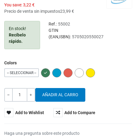
You save:
3,22 €
Precio de venta sin impuestos
23,99 €
Ref.:
55002
En stock!
GTIN
Recíbelo
(EAN,ISBN):
5705020550027
rápido.
Colors
GREEN
BLUE
RED
WHITE
YELLOW
-- SELECCIONAR --
Cantidad
-
+
Add to Wishlist
Add to Compare
Haga una pregunta sobre este producto