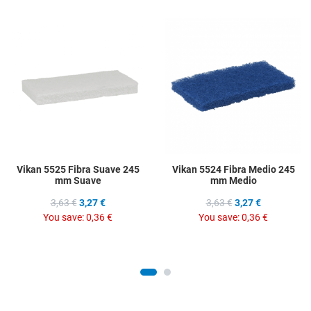
Add to Wishlist
A
Add to Compare
A
Quick View
Q
Vikan 5525 Fibra Suave 245
Vikan 5524 Fibra Medio 245
mm Suave
mm Medio
3,63 €
3,27 €
3,63 €
3,27 €
You save:
0,36 €
You save:
0,36 €