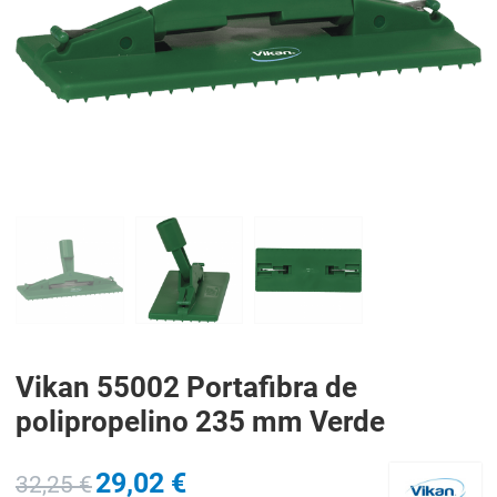
PREV
N
Vikan 55002 Portafibra de
polipropelino 235 mm Verde
29,02 €
32,25 €