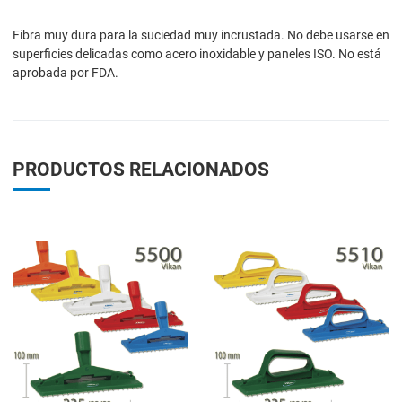
Fibra muy dura para la suciedad muy incrustada. No debe usarse en
superficies delicadas como acero inoxidable y paneles ISO. No está
aprobada por FDA.
PRODUCTOS RELACIONADOS
Add to Wishlist
A
Add to Compare
A
Quick View
Q