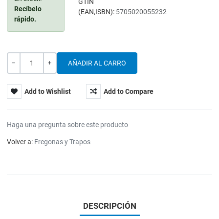
GTIN
Recíbelo
(EAN,ISBN):
5705020055232
rápido.
Cantidad
-
+
Add to Wishlist
Add to Compare
Haga una pregunta sobre este producto
Volver a:
Fregonas y Trapos
DESCRIPCIÓN