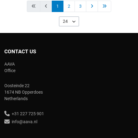
1
2
3
24
CONTACT US
AAVA
Office
Oosteinde 22
1674 NB Opperdoes
Netherlands
+31 227 725 901
info@aava.nl