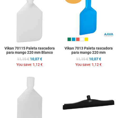
Add to Compare
A
Quick View
Q
Vikan 70115 Paleta rascadora
Vikan 7013 Paleta rascadora
para mango 220 mm Blanco
para mango 220 mm
11,19 €
10,07 €
11,19 €
10,07 €
You save:
1,12 €
You save:
1,12 €
Add to Wishlist
A
Add to Compare
A
Quick View
Q