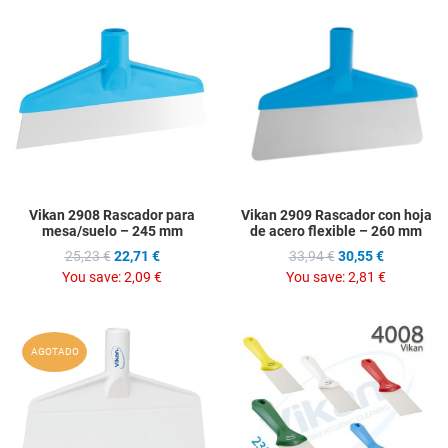
Add to Wishlist
A
Add to Compare
A
Quick View
Q
Vikan 2908 Rascador para
Vikan 2909 Rascador con hoja
mesa/suelo – 245 mm
de acero flexible – 260 mm
25,23 €
22,71 €
33,94 €
30,55 €
You save:
2,09 €
You save:
2,81 €
Add to Wishlist
A
AGOTADO
Add to Compare
A
Quick View
Q