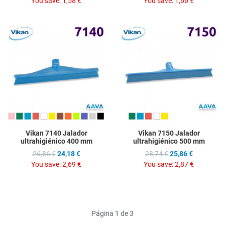
You save:
1,58 €
You save:
1,66 €
Add to Wishlist
A
Add to Compare
A
Quick View
Q
Vikan 7140 Jalador
Vikan 7150 Jalador
ultrahigiénico 400 mm
ultrahigiénico 500 mm
26,86 €
24,18 €
28,74 €
25,86 €
You save:
2,69 €
You save:
2,87 €
Página 1 de 3