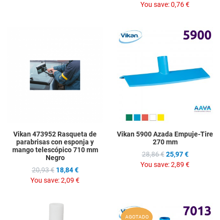
You save:
0,76 €
Add to Wishlist
A
Add to Compare
A
Quick View
Q
Vikan 473952 Rasqueta de
Vikan 5900 Azada Empuje-Tire
parabrisas con esponja y
270 mm
mango telescópico 710 mm
28,86 €
25,97 €
Negro
You save:
2,89 €
20,93 €
18,84 €
You save:
2,09 €
Add to Wishlist
A
AGOTADO