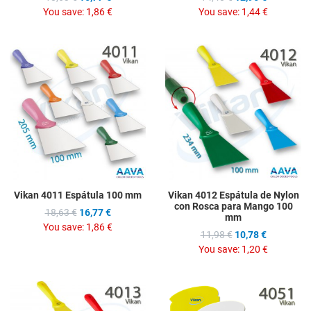
You save:
1,86 €
You save:
1,44 €
Add to Wishlist
A
Add to Compare
A
Quick View
Q
Vikan 4011 Espátula 100 mm
Vikan 4012 Espátula de Nylon
con Rosca para Mango 100
18,63 €
16,77 €
mm
You save:
1,86 €
11,98 €
10,78 €
You save:
1,20 €
Add to Wishlist
A