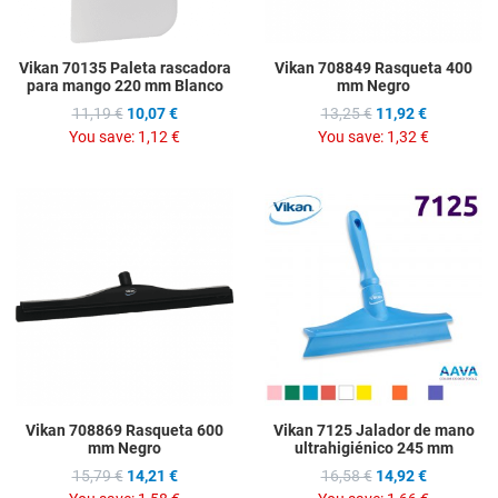
Vikan 70135 Paleta rascadora
Vikan 708849 Rasqueta 400
para mango 220 mm Blanco
mm Negro
11,19 €
10,07 €
13,25 €
11,92 €
You save:
1,12 €
You save:
1,32 €
Add to Wishlist
A
Add to Compare
A
Quick View
Q
Vikan 708869 Rasqueta 600
Vikan 7125 Jalador de mano
mm Negro
ultrahigiénico 245 mm
15,79 €
14,21 €
16,58 €
14,92 €