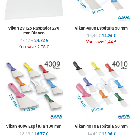
Vikan 29125 Raspador 270
Vikan 4008 Espátula 50 mm
mm Blanco
14,40 €
12,96 €
27,47 €
24,72 €
You save:
1,44 €
You save:
2,75 €
Add to Wishlist
A
Add to Compare
A
Quick View
Q
Vikan 4009 Espátula 100 mm
Vikan 4010 Espátula 50 mm
18,63 €
16,77 €
14,40 €
12,96 €