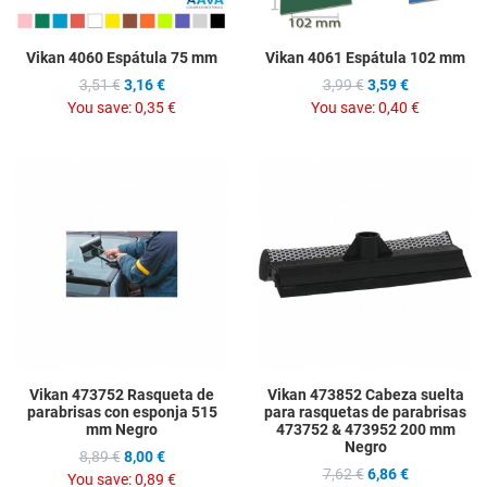
Vikan 4060 Espátula 75 mm
Vikan 4061 Espátula 102 mm
3,51 €
3,16 €
3,99 €
3,59 €
You save:
0,35 €
You save:
0,40 €
Add to Wishlist
A
Add to Compare
A
Quick View
Q
Vikan 473752 Rasqueta de
Vikan 473852 Cabeza suelta
parabrisas con esponja 515
para rasquetas de parabrisas
mm Negro
473752 & 473952 200 mm
Negro
8,89 €
8,00 €
7,62 €
6,86 €
You save:
0,89 €