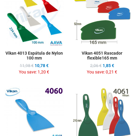
Add to Compare
A
Quick View
Q
Vikan 4013 Espátula de Nylon
Vikan 4051 Rascador
100 mm
flexible165 mm
11,98 €
10,78 €
2,06 €
1,85 €
You save:
1,20 €
You save:
0,21 €
Add to Wishlist
A
Add to Compare
A
Quick View
Q