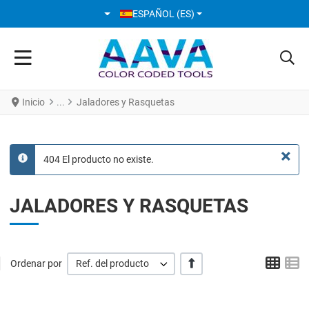
SELECCIONE SU IDIOMA
ESPAÑOL (ES)
Inicio
Jaladores y Rasquetas
×
404 El producto no existe.
info
JALADORES Y RASQUETAS
Grid
L
+/-
Ordenar por
Ref. del producto