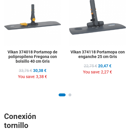
Add to Compare
A
Quick View
Q
Vikan 374018 Portamop de
Vikan 374118 Portamopa con
polipropileno Fregona con
enganche 25 cm Gris
bolsillo 40 cm Gris
22,75 €
20,47 €
33,76 €
30,38 €
You save:
2,27 €
You save:
3,38 €
Conexión
tornillo