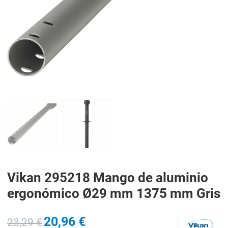
PREV
N
Vikan 295218 Mango de aluminio
ergonómico Ø29 mm 1375 mm Gris
20,96 €
23,29 €