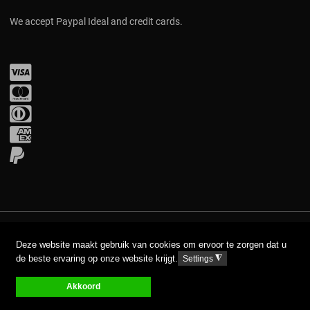
We accept Paypal Ideal and credit cards.
Visa
Mastercard
Diners Club
Amex
PayPal
COPYRIGHT © 2017 AAVA. ALL RIGHTS RESERVED.
Deze website maakt gebruik van cookies om ervoor te zorgen dat u
de beste ervaring op onze website krijgt.
◮
Settings
DISCLAIMER
PRIVACY GPDR
Akkoord
0
0
0
My Wishlist
Compare
Carro