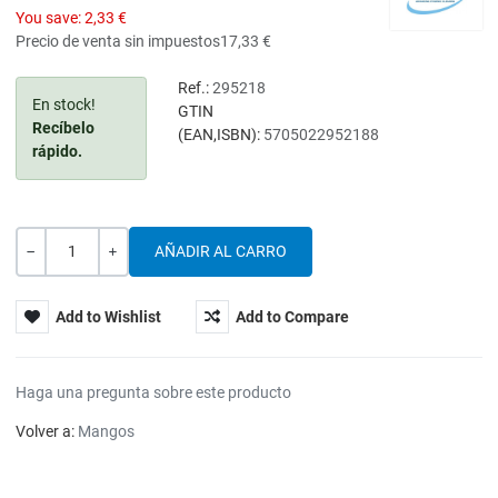
You save:
2,33 €
Precio de venta sin impuestos
17,33 €
Ref.:
295218
En stock!
GTIN
Recíbelo
(EAN,ISBN):
5705022952188
rápido.
Cantidad
-
+
Add to Wishlist
Add to Compare
Haga una pregunta sobre este producto
Volver a:
Mangos