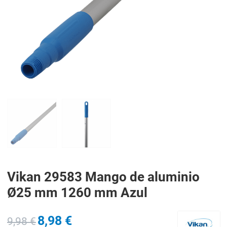
PREV
N
Vikan 29583 Mango de aluminio
Ø25 mm 1260 mm Azul
8,98 €
9,98 €