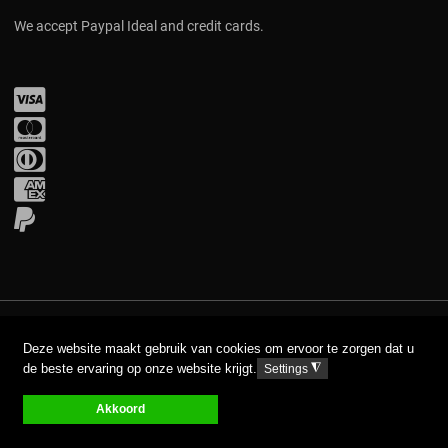
We accept Paypal Ideal and credit cards.
Visa
Mastercard
Diners Club
Amex
PayPal
COPYRIGHT © 2017 AAVA. ALL RIGHTS RESERVED.
Deze website maakt gebruik van cookies om ervoor te zorgen dat u
de beste ervaring op onze website krijgt.
◮
Settings
DISCLAIMER
PRIVACY GPDR
Akkoord
0
0
0
My Wishlist
Compare
Carro