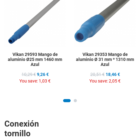
Add to Compare
A
Quick View
Q
Vikan 29593 Mango de
Vikan 29353 Mango de
aluminio Ø25 mm 1460 mm
aluminio Ø 31 mm * 1310 mm
Azul
Azul
10,29 €
9,26 €
20,51 €
18,46 €
You save:
1,03 €
You save:
2,05 €
Conexión
tornillo