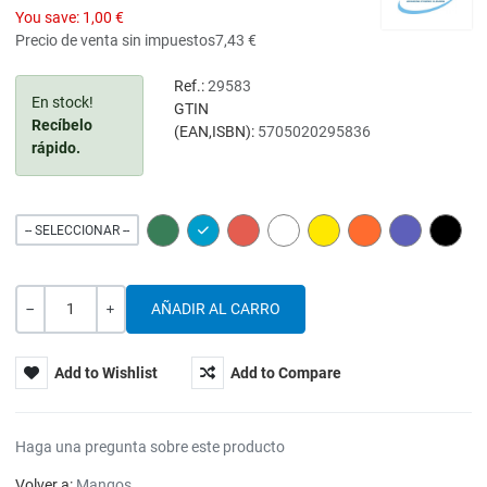
You save:
1,00 €
Precio de venta sin impuestos
7,43 €
Ref.:
29583
En stock!
GTIN
Recíbelo
(EAN,ISBN):
5705020295836
rápido.
GREEN
BLUE
RED
WHITE
YELLOW
ORANGE
PURPLE
BLACK
-- SELECCIONAR --
Cantidad
-
+
Add to Wishlist
Add to Compare
Haga una pregunta sobre este producto
Volver a:
Mangos