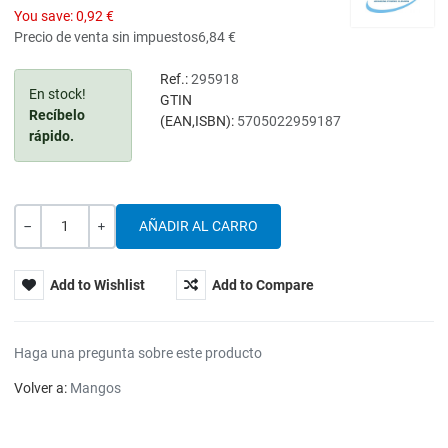
You save:
0,92 €
Precio de venta sin impuestos
6,84 €
Ref.:
295918
En stock!
GTIN
Recíbelo
(EAN,ISBN):
5705022959187
rápido.
Cantidad
-
+
Add to Wishlist
Add to Compare
Haga una pregunta sobre este producto
Volver a:
Mangos