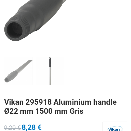
PREV
N
Vikan 295918 Aluminium handle
Ø22 mm 1500 mm Gris
8,28 €
9,20 €