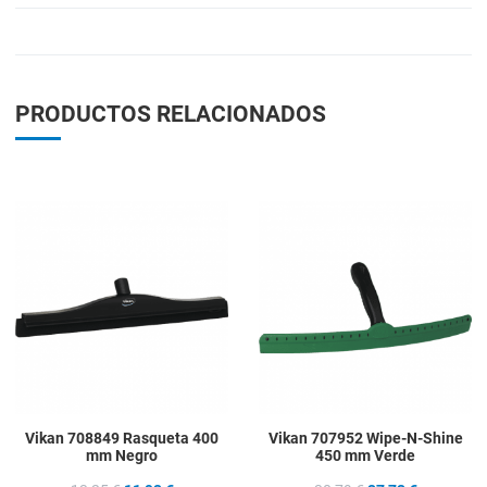
PRODUCTOS RELACIONADOS
Add to Wishlist
A
Add to Compare
A
Quick View
Q
Vikan 708849 Rasqueta 400
Vikan 707952 Wipe-N-Shine
mm Negro
450 mm Verde