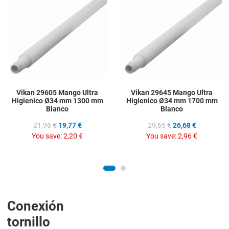
Add to Compare
A
Quick View
Q
Vikan 29605 Mango Ultra
Vikan 29645 Mango Ultra
Higienico Ø34 mm 1300 mm
Higienico Ø34 mm 1700 mm
Blanco
Blanco
21,96 €
19,77 €
29,65 €
26,68 €
You save:
2,20 €
You save:
2,96 €
Conexión
tornillo