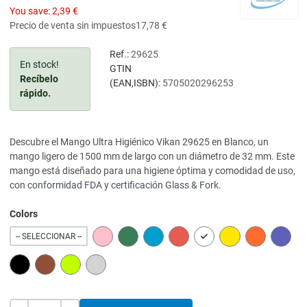
You save:
2,39 €
Precio de venta sin impuestos
17,78 €
Ref.:
29625
En stock!
GTIN
Recíbelo
(EAN,ISBN):
5705020296253
rápido.
Descubre el Mango Ultra Higiénico Vikan 29625 en Blanco, un
mango ligero de 1500 mm de largo con un diámetro de 32 mm. Este
mango está diseñado para una higiene óptima y comodidad de uso,
con conformidad FDA y certificación Glass & Fork.
Colors
PINK
GREEN
BLUE
RED
WHITE
YELLOW
ORANGE
PURPL
-- SELECCIONAR --
BLACK
BROWN
LIME
GREY