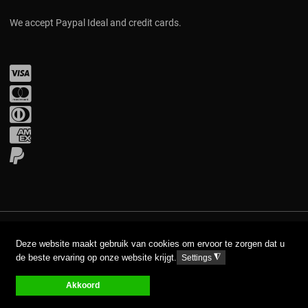
We accept Paypal Ideal and credit cards.
Visa
Mastercard
Diners Club
Amex
PayPal
COPYRIGHT © 2017 AAVA. ALL RIGHTS RESERVED.
Deze website maakt gebruik van cookies om ervoor te zorgen dat u
de beste ervaring op onze website krijgt.
◮
Settings
DISCLAIMER
PRIVACY GPDR
Akkoord
0
0
0
My Wishlist
Compare
Carro