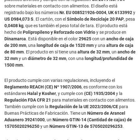
sobre materiales en contacto con alimentos. El diseño está
registrado bajo los números
Nr. EU 008521926-0004
,
UK 6133992
y
US D984,073 S
. El cartón, con el
Símbolo de Reciclaje 20 PAP
, pesa
0,0408 kg
, que es también el peso total de tara. El producto está
hecho de
Polipropileno y Reforzado con Vidrio
y se produce en
Dinamarca
. Está disponible en el color
29625
con un
ancho de caja
de 200 mm
, una
longitud de caja de 1520 mm
y una
altura de caja
de 80 mm
. El producto en sí tiene una
altura de 32 mm
, un
ancho de
32 mm
y un
diámetro de 32 mm
, con una
longitud/profundidad de
1500 mm
.
El producto cumple con varias regulaciones, incluyendo el
Reglamento REACH (CE) Nº 1907/2006
, es conforme con los
estándares
Halal y Kosher
, y cumple con
(CE) 1935/2004
y la
Regulación FDA CFR 21
para materiales en contacto con alimentos.
También cumple con la
Regulación de la UE 2023/2006/CE
para
Buenas Prácticas de Fabricación. Tiene un
Número de Arancel
Aduanero 39241000
, un
Número GTIN-14 (Cantidad de cajas) de
15705020296250
y un
Número GTIN-13 de 5705020296253
.