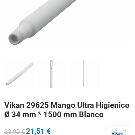
PREV
N
Vikan 29625 Mango Ultra Higienico
Ø 34 mm * 1500 mm Blanco
21,51 €
23,90 €