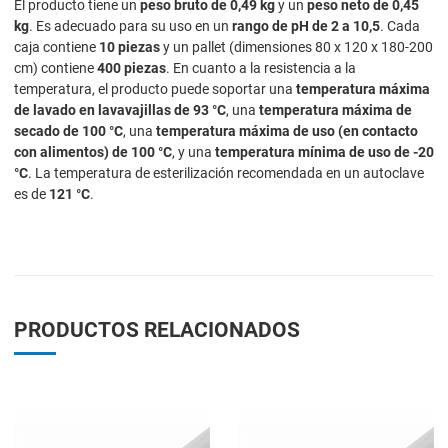
El producto tiene un
peso bruto de 0,49 kg
y un
peso neto de 0,45
kg
. Es adecuado para su uso en un
rango de pH de 2 a 10,5
. Cada
caja contiene
10 piezas
y un pallet (dimensiones 80 x 120 x 180-200
cm) contiene
400 piezas
. En cuanto a la resistencia a la
temperatura, el producto puede soportar una
temperatura máxima
de lavado en lavavajillas de 93 °C
, una
temperatura máxima de
secado de 100 °C
, una
temperatura máxima de uso (en contacto
con alimentos) de 100 °C
, y una
temperatura mínima de uso de -20
°C
. La temperatura de esterilización recomendada en un autoclave
es de
121 °C
.
PRODUCTOS RELACIONADOS
Add to Wishlist
A