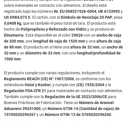
sobre materiales en contacto con alimentos. El diseño está
registrado bajo los números
Nr. EU 008521926-0004
,
UK 6133992
y
US D984,073 S
. El cartón, con el
Símbolo de Reciclaje 20 PAP
, pesa
0,0408 kg
, que es también el peso total de tara. El producto está
hecho de
Polipropileno y Reforzado con Vidrio
y se produce en
Dinamarca
. Está disponible en el color
29626
con un
ancho de caja
de 200 mm
, una
longitud de caja de 1520 mm
y una
altura de caja
de 80 mm
. El producto en sí tiene una
altura de 32 mm
, un
ancho de
32 mm
y un
diámetro de 32 mm
, con una
longitud/profundidad de
1500 mm
.
El producto cumple con varias regulaciones, incluyendo el
Reglamento REACH (CE) Nº 1907/2006
, es conforme con los
estándares
Halal y Kosher
, y cumple con
(CE) 1935/2004
y la
Regulación FDA CFR 21
para materiales en contacto con alimentos.
También cumple con la
Regulación de la UE 2023/2006/CE
para
Buenas Prácticas de Fabricación. Tiene un
Número de Arancel
Aduanero 39241000
, un
Número GTIN-14 (Cantidad de cajas) de
15705020296267
y un
Número GTIN-13 de 5705020296260
.