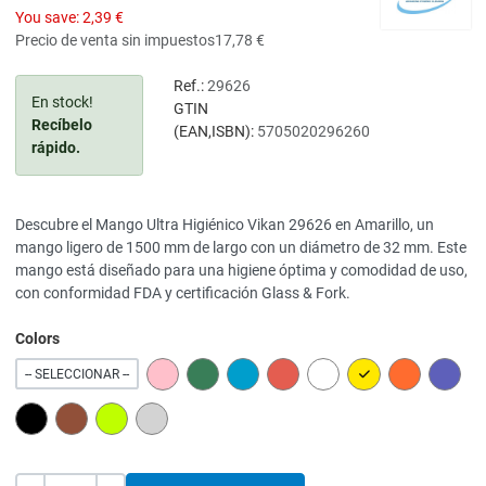
You save:
2,39 €
Precio de venta sin impuestos
17,78 €
Ref.:
29626
En stock!
GTIN
Recíbelo
(EAN,ISBN):
5705020296260
rápido.
Descubre el Mango Ultra Higiénico Vikan 29626 en Amarillo, un
mango ligero de 1500 mm de largo con un diámetro de 32 mm. Este
mango está diseñado para una higiene óptima y comodidad de uso,
con conformidad FDA y certificación Glass & Fork.
Colors
PINK
GREEN
BLUE
RED
WHITE
YELLOW
ORANGE
PURPL
-- SELECCIONAR --
BLACK
BROWN
LIME
GREY