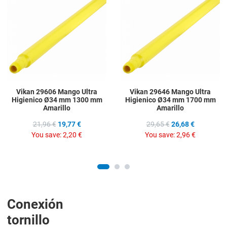
Add to Compare
A
Quick View
Q
Vikan 29606 Mango Ultra
Vikan 29646 Mango Ultra
Higienico Ø34 mm 1300 mm
Higienico Ø34 mm 1700 mm
Amarillo
Amarillo
21,96 €
19,77 €
29,65 €
26,68 €
You save:
2,20 €
You save:
2,96 €
Conexión
tornillo