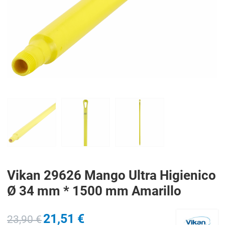
PREV
N
Vikan 29626 Mango Ultra Higienico
Ø 34 mm * 1500 mm Amarillo
21,51 €
23,90 €