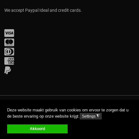
We accept Paypal Ideal and credit cards.
Visa
Mastercard
Diners Club
Amex
PayPal
COPYRIGHT © 2017 AAVA. ALL RIGHTS RESERVED.
Deze website maakt gebruik van cookies om ervoor te zorgen dat u
de beste ervaring op onze website krijgt.
◮
Settings
DISCLAIMER
PRIVACY GPDR
Akkoord
0
0
0
My Wishlist
Compare
Carro