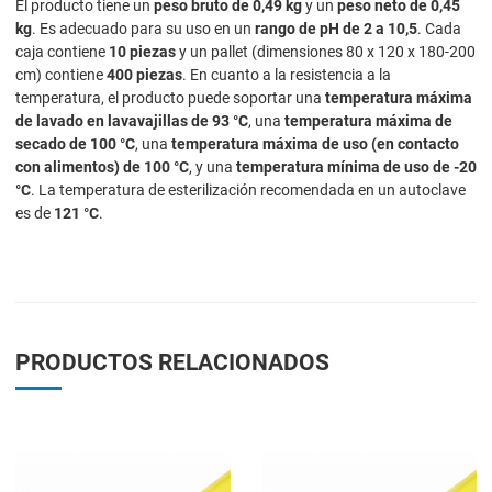
El producto tiene un
peso bruto de 0,49 kg
y un
peso neto de 0,45
kg
. Es adecuado para su uso en un
rango de pH de 2 a 10,5
. Cada
caja contiene
10 piezas
y un pallet (dimensiones 80 x 120 x 180-200
cm) contiene
400 piezas
. En cuanto a la resistencia a la
temperatura, el producto puede soportar una
temperatura máxima
de lavado en lavavajillas de 93 °C
, una
temperatura máxima de
secado de 100 °C
, una
temperatura máxima de uso (en contacto
con alimentos) de 100 °C
, y una
temperatura mínima de uso de -20
°C
. La temperatura de esterilización recomendada en un autoclave
es de
121 °C
.
PRODUCTOS RELACIONADOS
Add to Wishlist
A