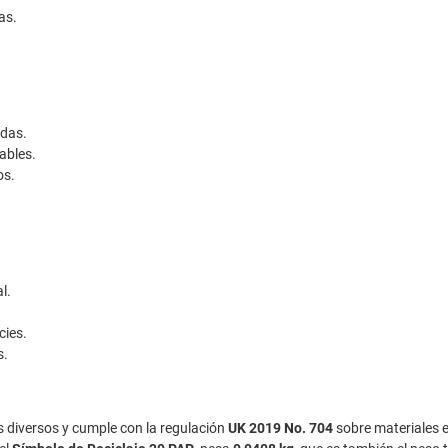
as.
adas.
ables.
os.
l.
cies.
s.
s diversos y cumple con la regulación
UK 2019 No. 704
sobre materiales e