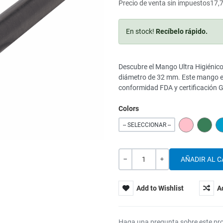
Precio de venta sin impuestos
17,
En stock!
Recíbelo rápido.
Descubre el Mango Ultra Higiénic
diámetro de 32 mm. Este mango e
conformidad FDA y certificación G
Colors
PINK
GREE
-- SELECCIONAR --
Cantidad
-
+
Add to Wishlist
A
Haga una pregunta sobre este pr