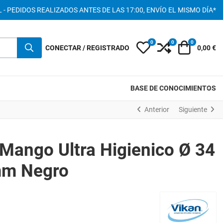
 - PEDIDOS REALIZADOS ANTES DE LAS 17:00, ENVÍO EL MISMO DÍA*
0
0
0
My Wishlist
Compare
Carro
CONECTAR / REGISTRADO
0,00 €
BASE DE CONOCIMIENTOS
Anterior
Siguiente
Mango Ultra Higienico Ø 34
mm Negro