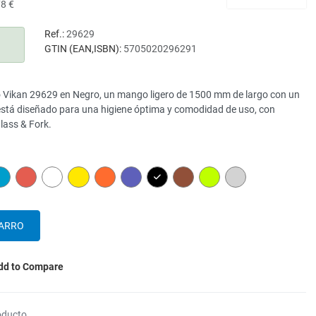
78 €
Ref.:
29629
GTIN (EAN,ISBN):
5705020296291
o Vikan 29629 en Negro, un mango ligero de 1500 mm de largo con un
stá diseñado para una higiene óptima y comodidad de uso, con
lass & Fork.
N
BLUE
RED
WHITE
YELLOW
ORANGE
PURPLE
BLACK
BROWN
LIME
GREY
dd to Compare
oducto