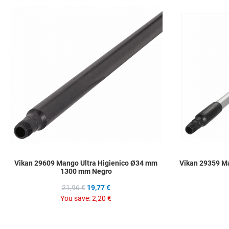
Add to Wishlist
Add to Compare
Quick View
Vikan 29609 Mango Ultra Higienico Ø34 mm
Vikan 29359 M
1300 mm Negro
21,96 €
19,77 €
You save:
2,20 €