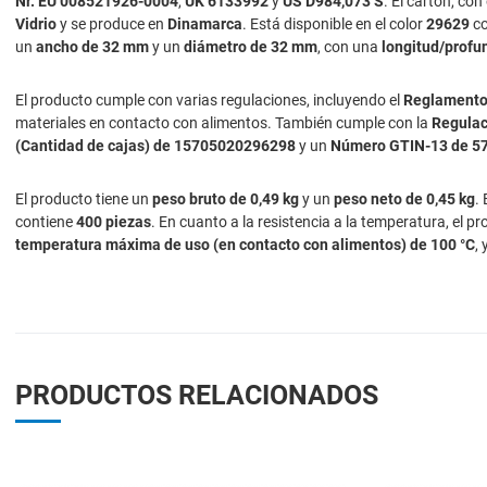
Nr. EU 008521926-0004
,
UK 6133992
y
US D984,073 S
. El cartón, con
Vidrio
y se produce en
Dinamarca
. Está disponible en el color
29629
co
un
ancho de 32 mm
y un
diámetro de 32 mm
, con una
longitud/prof
El producto cumple con varias regulaciones, incluyendo el
Reglamento
materiales en contacto con alimentos. También cumple con la
Regulac
(Cantidad de cajas) de 15705020296298
y un
Número GTIN-13 de 5
El producto tiene un
peso bruto de 0,49 kg
y un
peso neto de 0,45 kg
.
contiene
400 piezas
. En cuanto a la resistencia a la temperatura, el 
temperatura máxima de uso (en contacto con alimentos) de 100 °C
,
PRODUCTOS RELACIONADOS