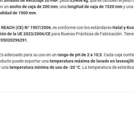
 el
Símbolo de Reciclaje 20 PAP
, pesa
0,0408 kg
, que es también el peso 
n un
ancho de caja de 200 mm
, una
longitud de caja de 1520 mm
y un
undidad de 1500 mm
.
 REACH (CE) Nº 1907/2006
, es conforme con los estándares
Halal y Ko
ión de la UE 2023/2006/CE
para Buenas Prácticas de Fabricación. Tien
705020296291
.
 Es adecuado para su uso en un
rango de pH de 2 a 10,5
. Cada caja cont
producto puede soportar una
temperatura máxima de lavado en lavavajill
 y una
temperatura mínima de uso de -20 °C
. La temperatura de esterili