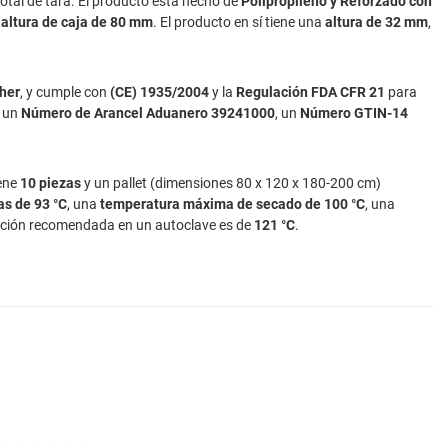
total de tara. El producto está hecho de
Polipropileno y Reforzado con
a
altura de caja de 80 mm
. El producto en sí tiene una
altura de 32 mm
,
sher
, y cumple con
(CE) 1935/2004
y la
Regulación FDA CFR 21
para
e un
Número de Arancel Aduanero 39241000
, un
Número GTIN-14
iene
10 piezas
y un pallet (dimensiones 80 x 120 x 180-200 cm)
as de 93 °C
, una
temperatura máxima de secado de 100 °C
, una
zación recomendada en un autoclave es de
121 °C
.