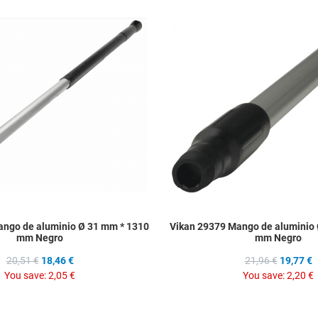
Add to Wishlist
Add to Compare
Quick View
ango de aluminio Ø 31 mm * 1310
Vikan 29379 Mango de aluminio 
mm Negro
mm Negro
20,51 €
18,46 €
21,96 €
19,77 €
You save:
2,05 €
You save:
2,20 €