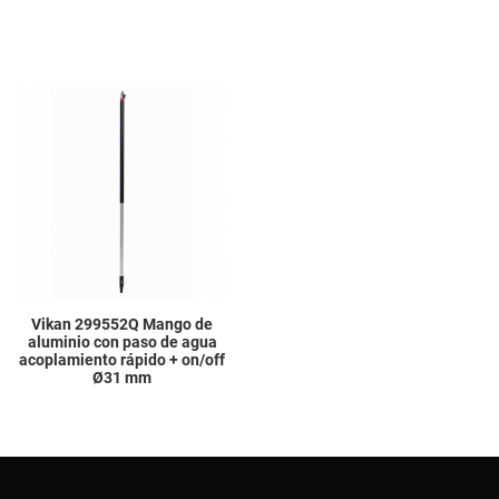
Add to Wishlist
Add to Compare
Quick View
Vikan 299552Q Mango de
aluminio con paso de agua
acoplamiento rápido + on/off
Ø31 mm