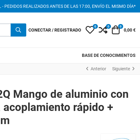
 - PEDIDOS REALIZADOS ANTES DE LAS 17:00, ENVÍO EL MISMO DÍA*
0
0
0
My Wishlist
Compare
Carro
CONECTAR / REGISTRADO
0,00 €
BASE DE CONOCIMIENTOS
Anterior
Siguiente
2Q Mango de aluminio con
 acoplamiento rápido +
mm