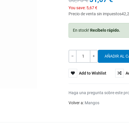
56,75 €
You save:
5,67 €
Precio de venta sin impuestos
42,
En stock!
Recíbelo rápido.
Cantidad
-
+
Add to Wishlist
A
Haga una pregunta sobre este pr
Volver a:
Mangos