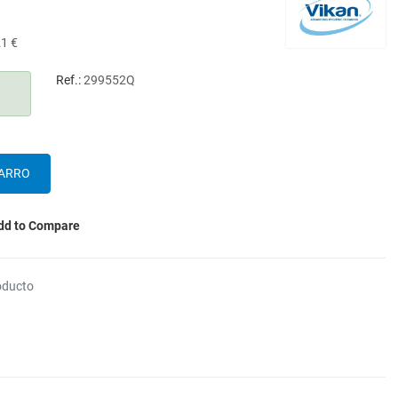
21 €
Ref.:
299552Q
dd to Compare
oducto