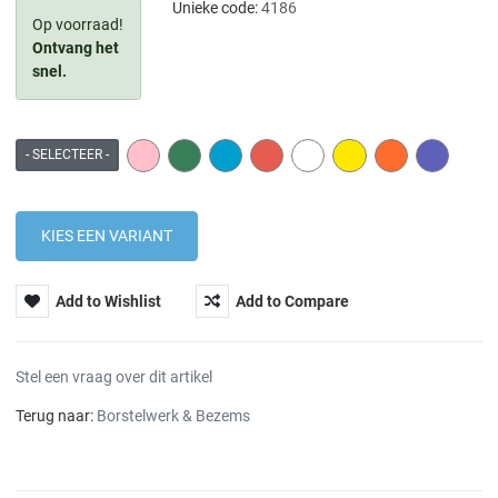
Unieke code:
4186
Op voorraad!
Ontvang het
snel.
PINK
GREEN
BLUE
RED
WHITE
YELLOW
ORANGE
PURPLE
- SELECTEER -
Add to Wishlist
Add to Compare
Stel een vraag over dit artikel
Terug naar:
Borstelwerk & Bezems