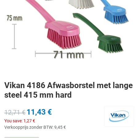
Vikan 4186 Afwasborstel met lange
steel 415 mm hard
11,43 €
12,71 €
You save:
1,27 €
Verkoopprijs zonder BTW:
9,45 €