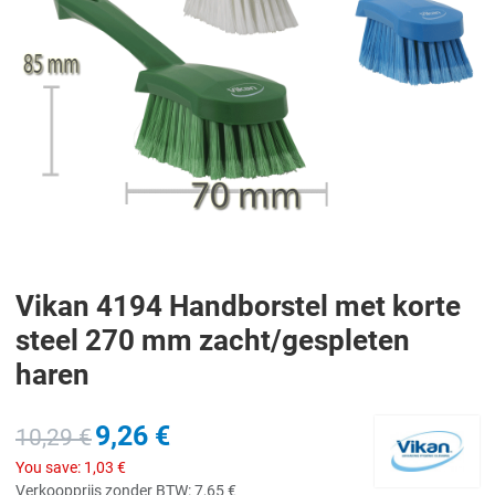
Vikan 4194 Handborstel met korte
steel 270 mm zacht/gespleten
haren
9,26 €
10,29 €
You save:
1,03 €
Verkoopprijs zonder BTW:
7,65 €