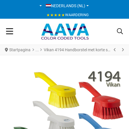
SELECTEER DE TAAL
NEDERLANDS (NL)
★★★★★
WAARDERING
Startpagina
Vikan 4194 Handborstel met korte steel 270 mm zacht/gespleten haren