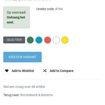
Unieke code:
4194
Op voorraad!
Ontvang het
snel.
GREEN
BLUE
RED
WHITE
YELLOW
- SELECTEER -
Add to Wishlist
Add to Compare
Stel een vraag over dit artikel
Terug naar:
Borstelwerk & Bezems