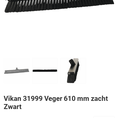
PREV
N
Vikan 31999 Veger 610 mm zacht
Zwart