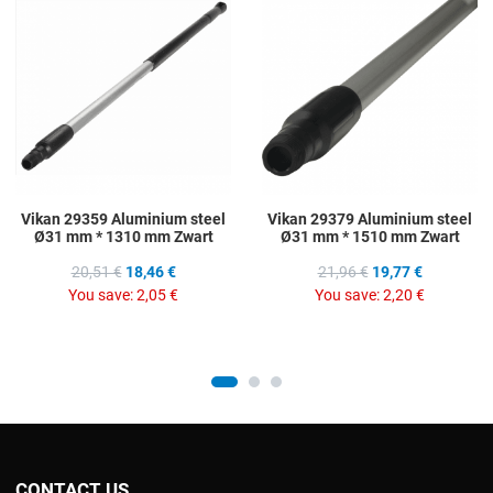
Add to Compare
A
Quick View
Q
Vikan 29359 Aluminium steel
Vikan 29379 Aluminium steel
Ø31 mm * 1310 mm Zwart
Ø31 mm * 1510 mm Zwart
20,51 €
18,46 €
21,96 €
19,77 €
You save:
2,05 €
You save:
2,20 €
CONTACT US