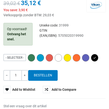
35,12 €
39,02 €
You save:
3,90 €
Verkoopprijs zonder BTW:
29,03 €
Unieke code:
31999
Op voorraad!
GTIN
Ontvang het
(EAN,ISBN):
5705020319990
snel.
GREEN
BLUE
RED
WHITE
YELLOW
ORANGE
PURPLE
BLACK
- SELECTEER -
Hoeveelheid
-
+
Add to Wishlist
Add to Compare
Stel een vraag over dit artikel