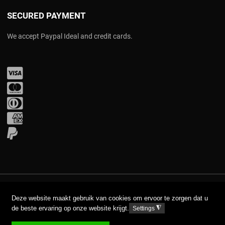
SECURED PAYMENT
We accept Paypal Ideal and credit cards.
Visa
Mastercard
Diners Club
Amex
PayPal
COPYRIGHT © 2017 AAVA. ALL RIGHTS RESERVED.
Deze website maakt gebruik van cookies om ervoor te zorgen dat u
de beste ervaring op onze website krijgt.
◮
Settings
DISCLAIMER
PRIVACY GPDR