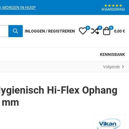
★★★★★
, MORGEN IN HUIS*
WAARDERING
0
0
0
My Wishlist
Compare
Winkelwa
INLOGGEN / REGISTREREN
0,00 €
KENNISBANK
Volgende
ygienisch Hi-Flex Ophang
0 mm