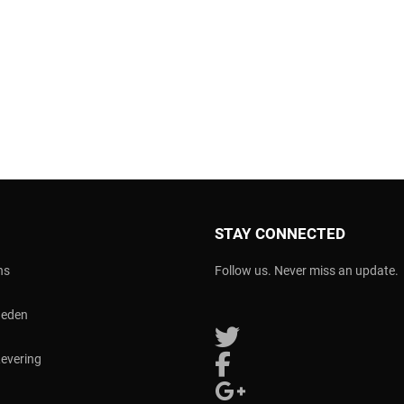
STAY CONNECTED
ns
Follow us. Never miss an update.
heden
Follow us on Twitter
Levering
Follow us on Facebook
Follow us on Google Plus