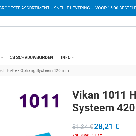
– GROOTSTE ASSORTIMENT – SNELLE LEVERING –
VOOR 16:00 BESTELD
5S SCHADUWBORDEN
INFO
isch Hi-Flex Ophang Systeem 420 mm
Vikan 1011 H
Systeem 42
28,21 €
31,34 €
You save:
3,13 €