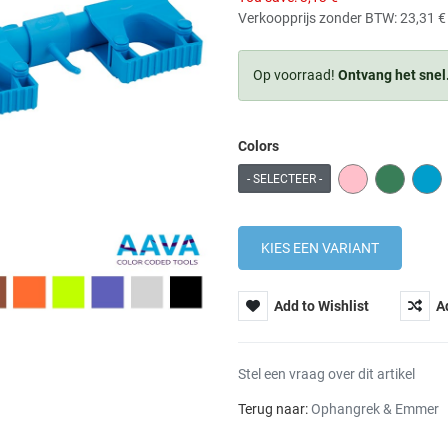
Verkoopprijs zonder BTW:
23,31 €
Op voorraad!
Ontvang het snel
Colors
PINK
GREEN
BLU
- SELECTEER -
Add to Wishlist
A
Stel een vraag over dit artikel
Terug naar:
Ophangrek & Emmer