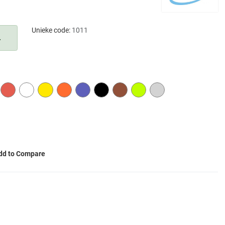
Unieke code:
1011
.
E
RED
WHITE
YELLOW
ORANGE
PURPLE
BLACK
BROWN
LIME
GREY
dd to Compare