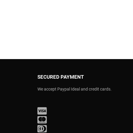
SECURED PAYMENT
We accept Paypal Ideal and credit cards.
Visa
Mastercard
Diners Club