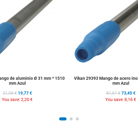
Quick View
ango de aluminio Ø 31 mm * 1510
Vikan 29393 Mango de acero in
mm Azul
mm Azul
21,96 €
19,77 €
81,61 €
73,45 €
You save:
2,20 €
You save:
8,16 €