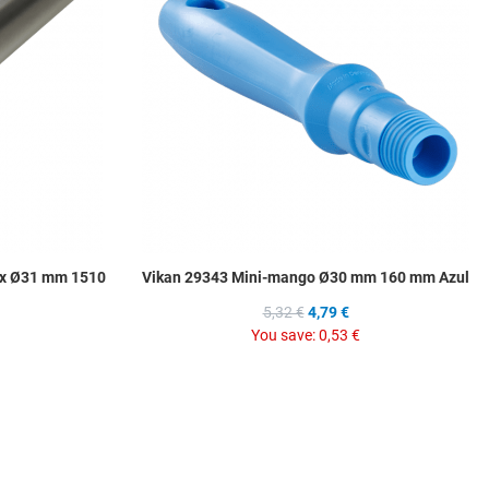
Quick View
Q
ox Ø31 mm 1510
Vikan 29343 Mini-mango Ø30 mm 160 mm Azul
5,32 €
4,79 €
You save:
0,53 €