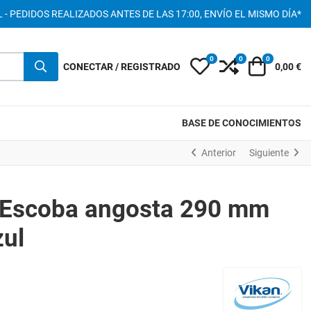
 - PEDIDOS REALIZADOS ANTES DE LAS 17:00, ENVÍO EL MISMO DÍA*
0
0
0
My Wishlist
Compare
Carro
CONECTAR / REGISTRADO
0,00 €
BASE DE CONOCIMIENTOS
Anterior
Siguiente
 Escoba angosta 290 mm
zul