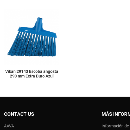
Add to Wishlist
Add to Compare
Quick View
Vikan 29143 Escoba angosta
290 mm Extra Duro Azul
CONTACT US
MÁS INFOR
AAVA
Información de