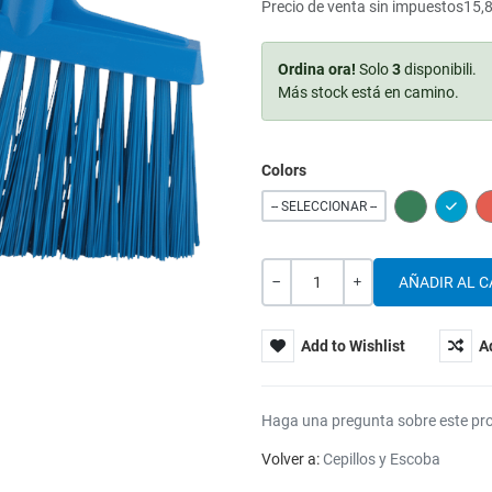
Precio de venta sin impuestos
15,
Ordina ora!
Solo
3
disponibili.
Más stock está en camino.
Colors
GREEN
BLUE
-- SELECCIONAR --
Cantidad
-
+
Add to Wishlist
A
Haga una pregunta sobre este pr
Volver a:
Cepillos y Escoba