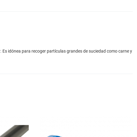
ar. Es idónea para recoger partículas grandes de suciedad como carne y
Add to Wishlist
A
Add to Compare
A