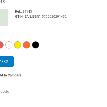
84 €
Ref.:
29143
GTIN (EAN,ISBN):
5705020291432
RED
WHITE
YELLOW
ORANGE
BLACK
dd to Compare
oducto