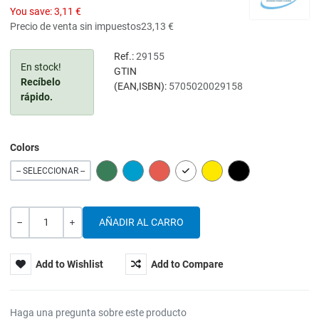
You save:
3,11 €
Precio de venta sin impuestos
23,13 €
Ref.:
29155
En stock!
GTIN
Recíbelo
(EAN,ISBN):
5705020029158
rápido.
Colors
GREEN
BLUE
RED
WHITE
YELLOW
BLACK
-- SELECCIONAR --
Cantidad
-
+
Add to Wishlist
Add to Compare
Haga una pregunta sobre este producto