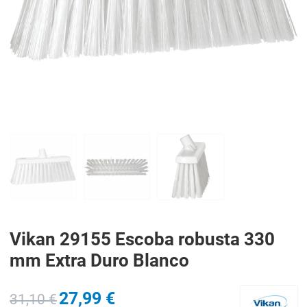
PREV
N
Vikan 29155 Escoba robusta 330
mm Extra Duro Blanco
27,99 €
31,10 €