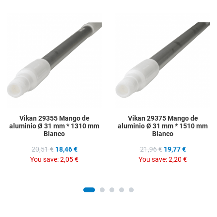
Add to Wishlist
A
Add to Compare
A
Quick View
Q
Vikan 29355 Mango de
Vikan 29375 Mango de
aluminio Ø 31 mm * 1310 mm
aluminio Ø 31 mm * 1510 mm
Blanco
Blanco
20,51 €
18,46 €
21,96 €
19,77 €
You save:
2,05 €
You save:
2,20 €