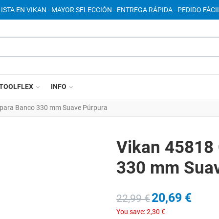
ISTA EN VIKAN - MAYOR SELECCIÓN - ENTREGA RÁPIDA - PEDIDO FÁCIL
TOOLFLEX
INFO
T para Banco 330 mm Suave Púrpura
Vikan 45818 
330 mm Suav
20,69 €
22,99 €
You save:
2,30 €