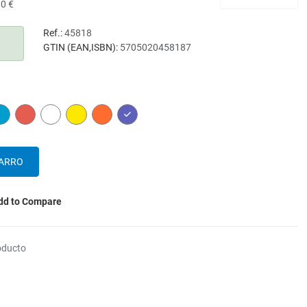
10 €
Ref.:
45818
GTIN (EAN,ISBN):
5705020458187
N
BLUE
RED
WHITE
YELLOW
ORANGE
PURPLE
dd to Compare
oducto