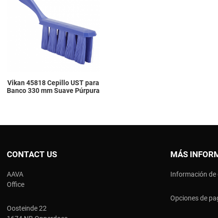
Add to Compare
Quick View
Vikan 45818 Cepillo UST para
Banco 330 mm Suave Púrpura
CONTACT US
MÁS INFOR
AAVA
Información de
Office
Opciones de pa
Oosteinde 22