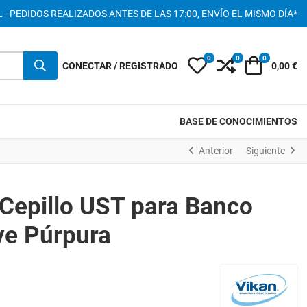
 - PEDIDOS REALIZADOS ANTES DE LAS 17:00, ENVÍO EL MISMO DÍA*
0
0
0
My Wishlist
Compare
Carro
CONECTAR / REGISTRADO
0,00 €
BASE DE CONOCIMIENTOS
Anterior
Siguiente
Cepillo UST para Banco
e Púrpura