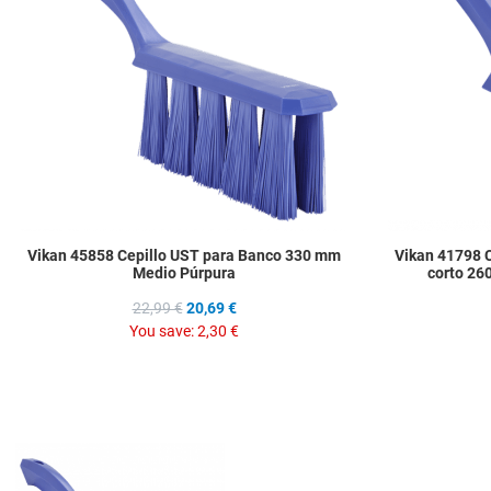
Quick View
Vikan 45858 Cepillo UST para Banco 330 mm
Vikan 41798 
Medio Púrpura
corto 26
22,99 €
20,69 €
You save:
2,30 €
Add to Wishlist