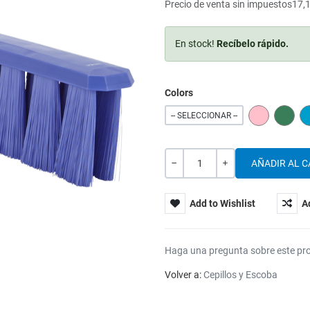
Precio de venta sin impuestos
17,
En stock!
Recíbelo rápido.
Colors
PINK
GREE
-- SELECCIONAR --
Cantidad
-
+
Add to Wishlist
A
Haga una pregunta sobre este pr
Volver a:
Cepillos y Escoba