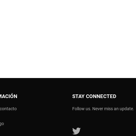
MACIÓN
STAY CONNECTED
 contacto
Follow us. Never miss an update.
go
Follow us on Twitter