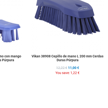
Quick View
Q
ano con mango
Vikan 38908 Cepillo de mano L 200 mm Cerdas
s Púrpura
Duras Púrpura
12,22 €
11,00 €
You save:
1,22 €