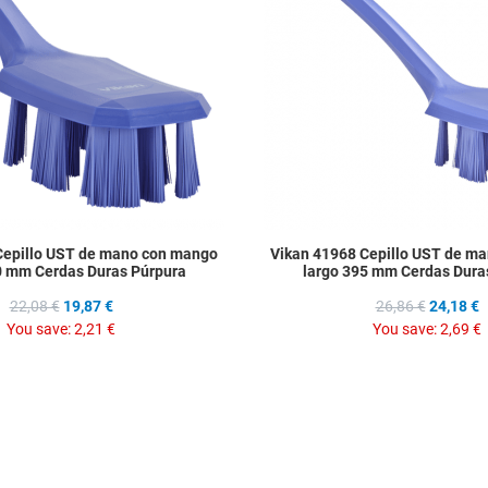
Quick View
Cepillo UST de mano con mango
Vikan 41968 Cepillo UST de m
0 mm Cerdas Duras Púrpura
largo 395 mm Cerdas Dura
22,08 €
19,87 €
26,86 €
24,18 €
You save:
2,21 €
You save:
2,69 €