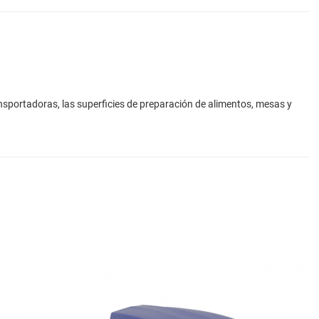
nsportadoras, las superficies de preparación de alimentos, mesas y
Add to Wishlist
A
Add to Compare
A