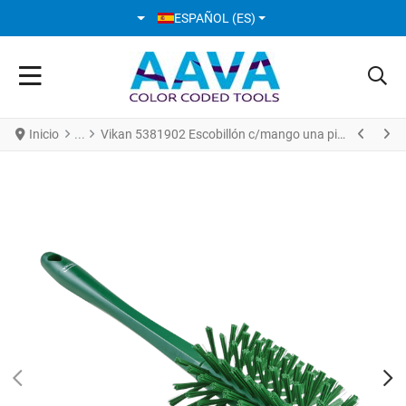
SELECCIONE SU IDIOMA
ESPAÑOL (ES)
Inicio
Vikan 5381902 Escobillón c/mango una pieza Ø90 mm Medio/Cerdas Duras Azul