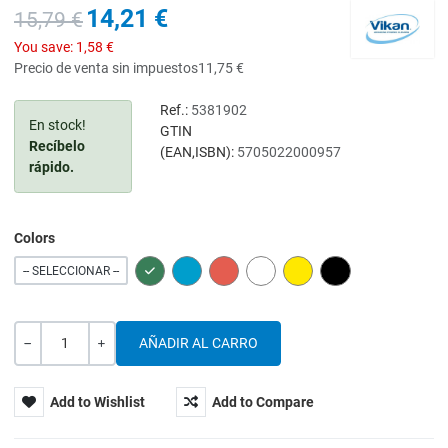
14,21 €
15,79 €
You save:
1,58 €
Precio de venta sin impuestos
11,75 €
Ref.:
5381902
En stock!
GTIN
Recíbelo
(EAN,ISBN):
5705022000957
rápido.
Colors
GREEN
BLUE
RED
WHITE
YELLOW
BLACK
-- SELECCIONAR --
Cantidad
-
+
Add to Wishlist
Add to Compare