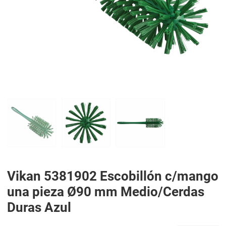
PREV
N
Vikan 5381902 Escobillón c/mango
una pieza Ø90 mm Medio/Cerdas
Duras Azul