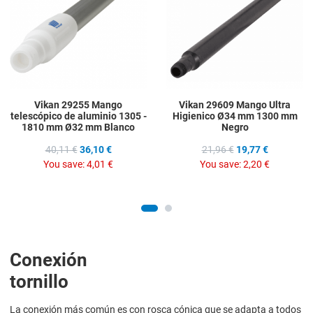
Quick View
Q
Vikan 29255 Mango
Vikan 29609 Mango Ultra
telescópico de aluminio 1305 -
Higienico Ø34 mm 1300 mm
1810 mm Ø32 mm Blanco
Negro
40,11 €
36,10 €
21,96 €
19,77 €
You save:
4,01 €
You save:
2,20 €
Conexión
tornillo
La conexión más común es con rosca cónica que se adapta a todos