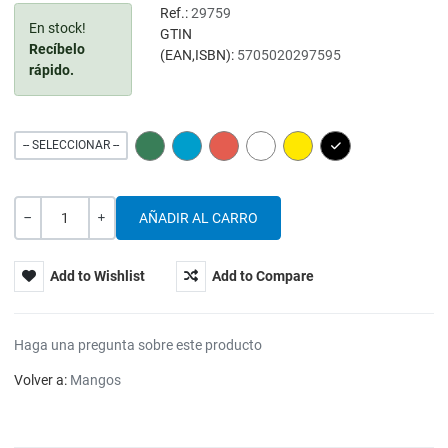
Ref.:
29759
En stock!
GTIN
Recíbelo
(EAN,ISBN):
5705020297595
rápido.
GREEN
BLUE
RED
WHITE
YELLOW
BLACK
-- SELECCIONAR --
Cantidad
-
+
Add to Wishlist
Add to Compare
Haga una pregunta sobre este producto
Volver a:
Mangos