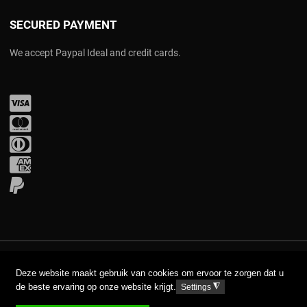
SECURED PAYMENT
We accept Paypal Ideal and credit cards.
Visa
Mastercard
Diners Club
Amex
PayPal
COPYRIGHT © 2017 AAVA. ALL RIGHTS RESERVED.
Deze website maakt gebruik van cookies om ervoor te zorgen dat u
de beste ervaring op onze website krijgt.
◮
Settings
DISCLAIMER
PRIVACY GPDR