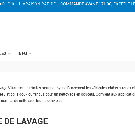
D CHOIX – LIVRAISON RAPIDE –
COMMANDÉ AVANT 17H00, EXPÉDIÉ L
LEX
INFO
age Vikan sont parfaites pour nettoyer efficacement les véhicules, châssis, roues et a
eau et poils doux ou fendus pour un nettoyage en douceur. Convient aux application
 normes de nettoyage les plus élevées.
 DE LAVAGE