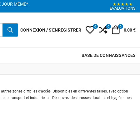
E JOUR MÊME*
★★★★★
ÉVALUATIONS
0
0
0
My Wishlist
Compare
Votre pani
CONNEXION / S'ENREGISTRER
0,00 €
BASE DE CONNAISSANCES
utres zones difficiles d'accès. Disponibles en différentes tailles, avec option
s de transport et industrielles. Découvrez des brosses durables et hygiéniques