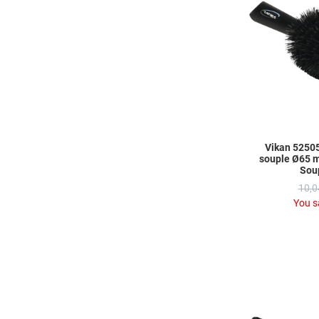
Vikan 52505
souple Ø65 
Sou
10,0
You s