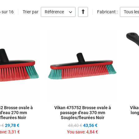
' +/-'
6 sur 16
Trier par
Référence
Fabricant :
Tous les
Add to Wishlist
Add to Wis
Add to Compare
Add to C
Quick View
Quick Vie
2 Brosse ovale à
Vikan 475752 Brosse ovale à
Vika
d'eau 270 mm
passage d'eau 370 mm
lon
fleurées Noir
Souples/fleurées Noir
 €
29,78 €
48,40 €
43,56 €
ave:
3,31 €
You save:
4,84 €