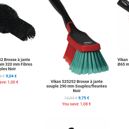
Add to Compare
Add to C
Quick View
Quick Vie
2 Brosse à jante
Vikan 
mm 320 mm Fibres
Ø65 m
ples Noir
4 €
9,04 €
Vikan 525252 Brosse à jante
ave:
1,00 €
souple 290 mm Souples/fleurées
Noir
10,83 €
9,75 €
You save:
1,08 €
Add to Wishlist
Add to Wis