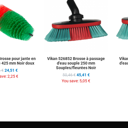
Add to Compare
Add to C
Quick View
Quick Vie
rosse pour jante en
Vikan 526852 Brosse à passage
Vika
e 425 mm Noir doux
d'eau souple 250 mm
d'ea
Souples/fleurées Noir
 €
24,51 €
50,46 €
45,41 €
ave:
2,25 €
You save:
5,05 €