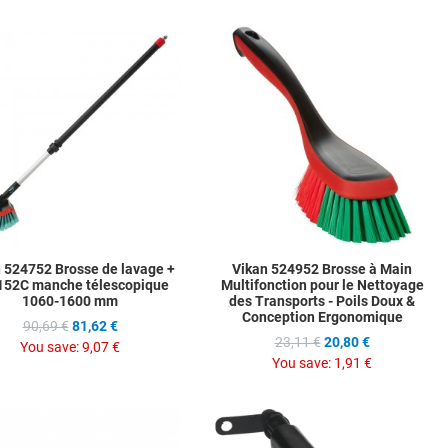
hlist
Add to Wishlist
A
ompare
Add to Compare
A
w
Quick View
Q
 524752 Brosse de lavage +
Vikan 524952 Brosse à Main
152C manche télescopique
Multifonction pour le Nettoyage
1060-1600 mm
des Transports - Poils Doux &
Conception Ergonomique
90,69 €
81,62 €
23,11 €
20,80 €
You save:
9,07 €
You save:
1,91 €
hlist
Add to Wishlist
A