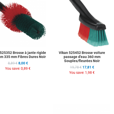
ompare
Add to Compare
A
w
Quick View
Q
525352 Brosse à jante rigide
Vikan 525452 Brosse voiture
m 335 mm Fibres Dures Noir
passage d'eau 360 mm
Souples/fleurées Noir
8,89 €
8,00 €
19,78 €
17,81 €
You save:
0,89 €
You save:
1,98 €
hlist
Add to Wishlist
A