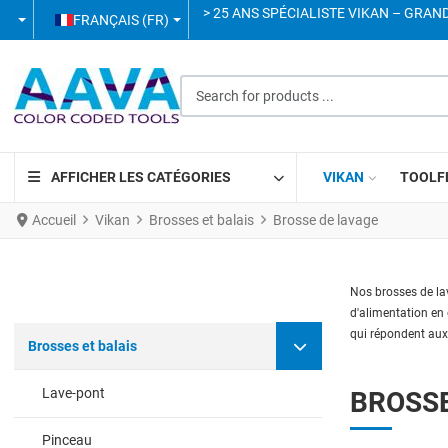
SÉLECTIONNEZ VOTRE LANGUE
> 25 ANS SPÉCIALISTE VIKAN – GRAN
FRANÇAIS (FR)
Search for products ...
AFFICHER LES CATÉGORIES
VIKAN
TOOLF
Accueil
Vikan
Brosses et balais
Brosse de lavage
Nos brosses de lav
d'alimentation en 
qui répondent aux
Brosses et balais
Lave-pont
BROSSE
Pinceau