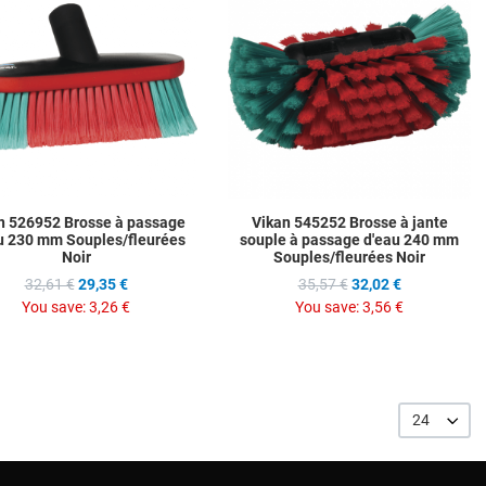
ompare
Add to Compare
A
w
Quick View
Q
n 526952 Brosse à passage
Vikan 545252 Brosse à jante
u 230 mm Souples/fleurées
souple à passage d'eau 240 mm
Noir
Souples/fleurées Noir
32,61 €
29,35 €
35,57 €
32,02 €
You save:
3,26 €
You save:
3,56 €
24