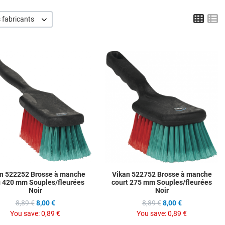
Grid
L
 fabricants
hlist
Add to Wishlist
A
ompare
Add to Compare
A
w
Quick View
Q
n 522252 Brosse à manche
Vikan 522752 Brosse à manche
g 420 mm Souples/fleurées
court 275 mm Souples/fleurées
Noir
Noir
8,89 €
8,00 €
8,89 €
8,00 €
You save:
0,89 €
You save:
0,89 €