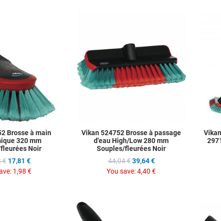
Add to Wishlist
Add to Wis
Add to Compare
Add to C
Quick View
Quick Vie
52 Brosse à main
Vikan 524752 Brosse à passage
Vikan
ique 320 mm
d'eau High/Low 280 mm
297
fleurées Noir
Souples/fleurées Noir
 €
17,81 €
44,04 €
39,64 €
ave:
1,98 €
You save:
4,40 €
Add to Wishlist
Add to Wis