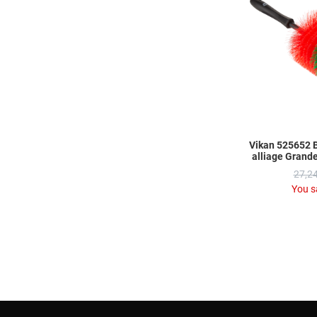
Vikan 525652 B
alliage Grand
27,24
You s