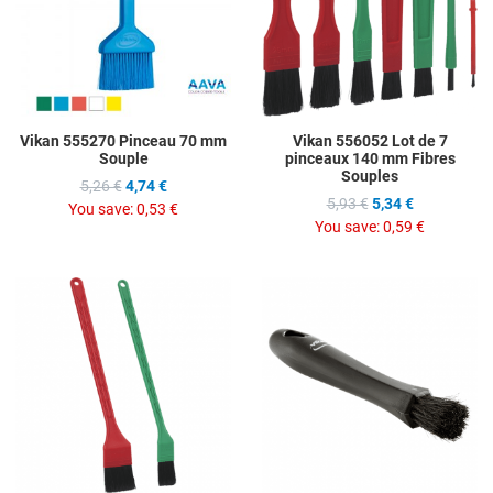
Quick View
Q
Vikan 555270 Pinceau 70 mm
Vikan 556052 Lot de 7
Souple
pinceaux 140 mm Fibres
Souples
5,26 €
4,74 €
5,93 €
5,34 €
You save:
0,53 €
You save:
0,59 €
Add to Wishlist
A
Add to Compare
A
Quick View
Q