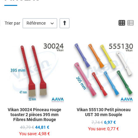
Grid
L
' +/-'
Trier par
Référence
Add to Wishlist
A
Add to Compare
A
Quick View
Q
Vikan 30024 Pinceau rouge
Vikan 555130 Petit pinceau
toaster 2 pièces 395 mm
UST 30 mm Souple
Fibres Médium Rouge
7,74 €
6,97 €
49,79 €
44,81 €
You save:
0,77 €
You save:
4,98 €