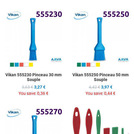
Add to Wishlist
A
Add to Compare
A
Quick View
Q
Vikan 555230 Pinceau 30 mm
Vikan 555250 Pinceau 50 mm
Souple
Souple
3,63 €
3,27 €
4,42 €
3,97 €
You save:
0,36 €
You save:
0,44 €
Add to Wishlist
A
Add to Compare
A