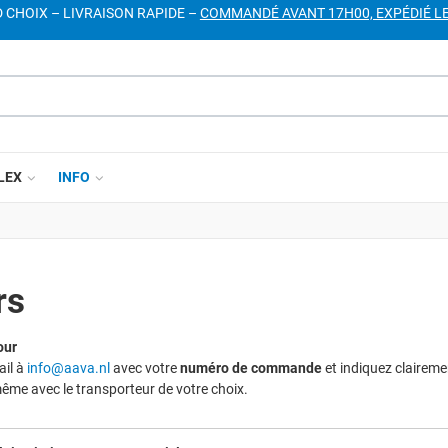
D CHOIX – LIVRAISON RAPIDE –
COMMANDÉ AVANT 17H00, EXPÉDIÉ L
LEX
INFO
rs
our
ail à
info@aava.nl
avec votre
numéro de commande
et indiquez clairem
même avec le transporteur de votre choix.