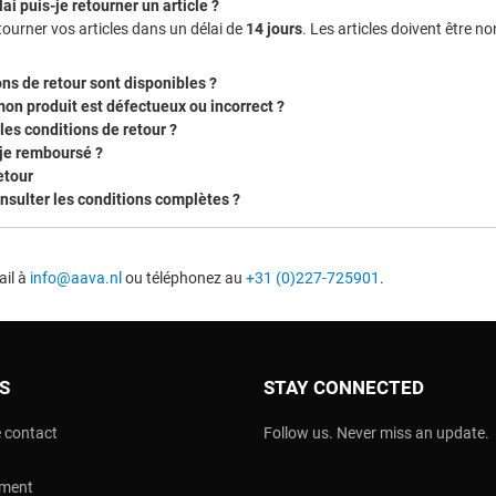
ai puis-je retourner un article ?
ourner vos articles dans un délai de
14 jours
. Les articles doivent être no
ns de retour sont disponibles ?
mon produit est défectueux ou incorrect ?
les conditions de retour ?
je remboursé ?
etour
nsulter les conditions complètes ?
ail à
info@aava.nl
ou téléphonez au
+31 (0)227-725901
.
OS
STAY CONNECTED
 contact
Follow us. Never miss an update.
ement