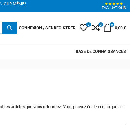
E JOUR MÊME*
★★★★★
ÉVALUATIONS
0
0
0
My Wishlist
Compare
Votre pani
CONNEXION / S'ENREGISTRER
0,00 €
BASE DE CONNAISSANCES
ent
les articles que vous retournez
. Vous pouvez également organiser