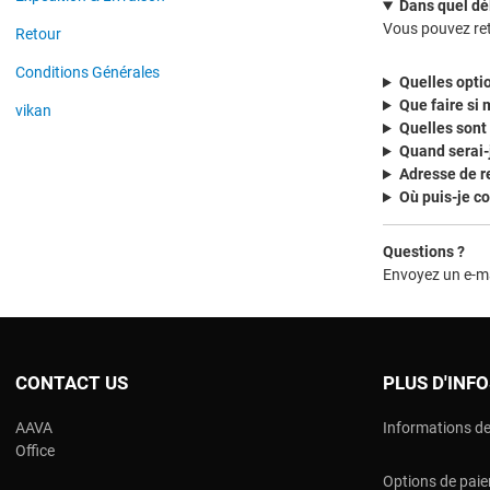
Dans quel dél
Vous pouvez ret
Retour
Conditions Générales
Quelles optio
Que faire si 
vikan
Quelles sont 
Quand serai-
Adresse de r
Où puis-je co
Questions ?
Envoyez un e-m
CONTACT US
PLUS D'INF
AAVA
Informations de
Office
Options de pai