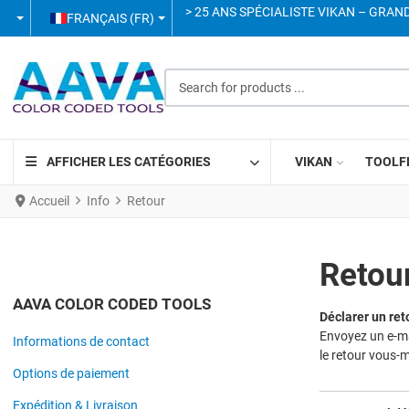
SÉLECTIONNEZ VOTRE LANGUE
> 25 ANS SPÉCIALISTE VIKAN – GRAN
FRANÇAIS (FR)
Search for products ...
AFFICHER LES CATÉGORIES
VIKAN
TOOLF
Accueil
Info
Retour
Retou
AAVA COLOR CODED TOOLS
Déclarer un ret
Envoyez un e-m
Informations de contact
le retour vous-
Options de paiement
Expédition & Livraison