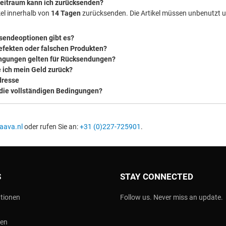
eitraum kann ich zurücksenden?
kel innerhalb von
14 Tagen
zurücksenden. Die Artikel müssen unbenutzt un
sendeoptionen gibt es?
defekten oder falschen Produkten?
ngungen gelten für Rücksendungen?
 ich mein Geld zurück?
dresse
 die vollständigen Bedingungen?
aava.nl
oder rufen Sie an:
+31 (0)227-725901
.
S
STAY CONNECTED
tionen
Follow us. Never miss an update.
nen