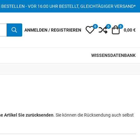
S BESTELLEN - VOR 16:00 UHR BESTELLT, GLEICHTÄGIGER VERSAND*
0
0
0
My Wishlist
Compare
Warenkor
ANMELDEN / REGISTRIEREN
0,00 €
WISSENSDATENBANK
e Artikel Sie zurücksenden
. Sie können die Rücksendung auch selbst