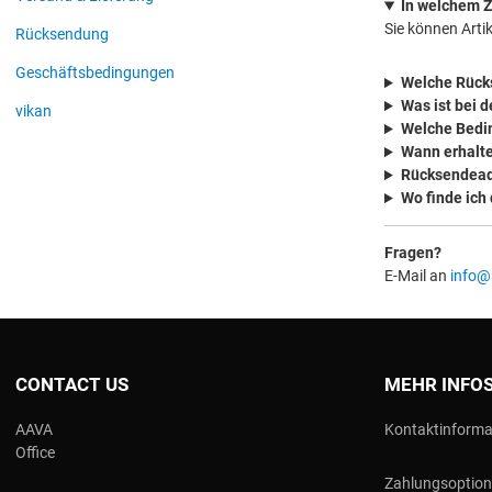
In welchem Z
Sie können Arti
Rücksendung
Geschäftsbedingungen
Welche Rück
Was ist bei 
vikan
Welche Bedi
Wann erhalte
Rücksendea
Wo finde ich
Fragen?
E-Mail an
info@
CONTACT US
MEHR INFO
AAVA
Kontaktinforma
Office
Zahlungsoptio