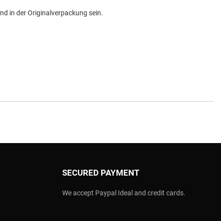
d in der Originalverpackung sein.
SECURED PAYMENT
We accept Paypal Ideal and credit cards.