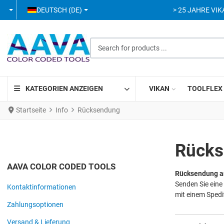
SPRACHE AUSWÄHLEN
DEUTSCH (DE)
> 25 JAHRE VIK
Search for products ...
KATEGORIEN ANZEIGEN
VIKAN
TOOLFLEX
Startseite
Info
Rücksendung
Rück
AAVA COLOR CODED TOOLS
Rücksendung 
Senden Sie eine
Kontaktinformationen
mit einem Spedi
Zahlungsoptionen
Versand & Lieferung