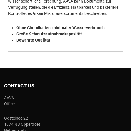
wissenschaftliche Forschung. AAVA kann Dokumente zur
Verfügung stellen, die die Effizienz, Haltbarkeit und bakterielle
Kontrolle des
Vikan
Mikrofasersortiments beschreiben.
Ohne Chemikalien, minimaler Wasserverbrauch
Große Schmutzaufnahmekapazität
Bewährte Qualität
CONTACT US
AAVA
Office
Oosteinde 22
1674 NB Opperdoes
Netherlands