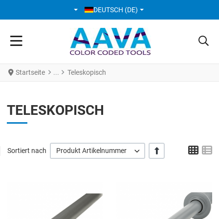
SPRACHE AUSWÄHLEN
DEUTSCH (DE)
Startseite
Teleskopisch
TELESKOPISCH
Grid
L
+/-
Sortiert nach
Produkt Artikelnummer
Add to Wishlist
A
Add to Compare
A