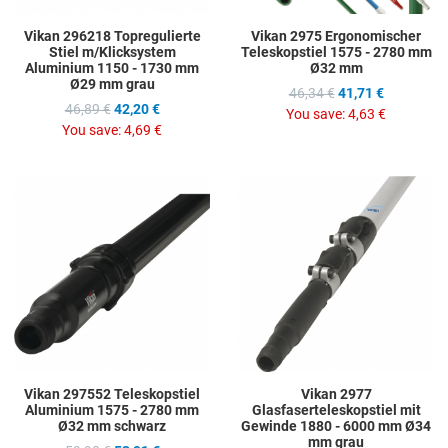
Vikan 296218 Topregulierte
Vikan 2975 Ergonomischer
Stiel m/Klicksystem
Teleskopstiel 1575 - 2780 mm
Aluminium 1150 - 1730 mm
Ø32 mm
Ø29 mm grau
46,34 €
41,71 €
46,89 €
42,20 €
You save:
4,63 €
You save:
4,69 €
Add to Wishlist
A
Add to Compare
A
Quick View
Q
Vikan 297552 Teleskopstiel
Vikan 2977
Aluminium 1575 - 2780 mm
Glasfaserteleskopstiel mit
Ø32 mm schwarz
Gewinde 1880 - 6000 mm Ø34
mm grau