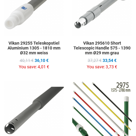
Quick View
Q
Vikan 29255 Teleskopstiel
Vikan 295610 Short
Aluminium 1305 - 1810 mm
Telescopic Handle 575 - 1390
Ø32 mm weiss
mm Ø29 mm grau
40,11 €
36,10 €
37,27 €
33,54 €
You save:
4,01 €
You save:
3,73 €
Add to Wishlist
A
Add to Compare
A
Quick View
Q