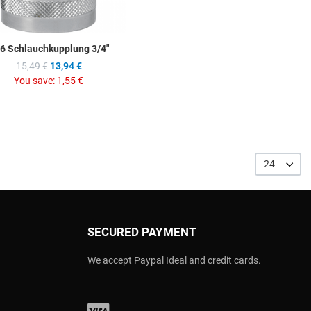
6 Schlauchkupplung 3/4"
15,49 €
13,94 €
You save:
1,55 €
24
SECURED PAYMENT
We accept Paypal Ideal and credit cards.
Visa