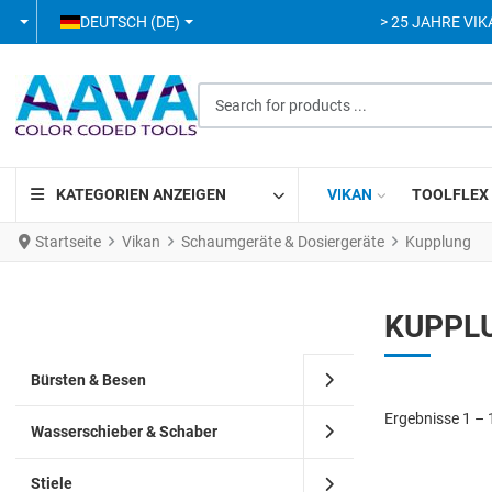
SPRACHE AUSWÄHLEN
DEUTSCH (DE)
> 25 JAHRE VIK
Search for products ...
KATEGORIEN ANZEIGEN
VIKAN
TOOLFLEX
Startseite
Vikan
Schaumgeräte & Dosiergeräte
Kupplung
KUPPL
Bürsten & Besen
Ergebnisse 1 – 
Wasserschieber & Schaber
Stiele