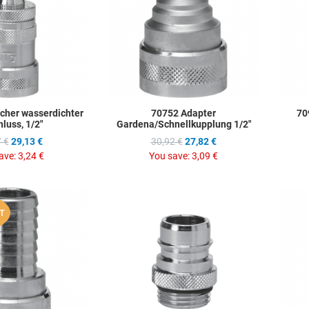
Quick View
Quick Vie
cher wasserdichter
70752 Adapter
70
luss, 1/2"
Gardena/Schnellkupplung 1/2"
 €
29,13 €
30,92 €
27,82 €
ave:
3,24 €
You save:
3,09 €
Add to Wishlist
Add to Wis
T
Add to Compare
Add to C
Quick View
Quick Vie