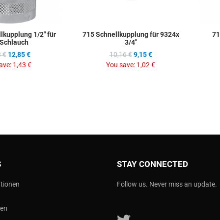
lkupplung 1/2" für
715 Schnellkupplung für 9324x
71
 Schlauch
3/4"
 €
12,85 €
10,16 €
9,15 €
ave:
1,43 €
You save:
1,02 €
S
STAY CONNECTED
tionen
Follow us. Never miss an update.
nen
Follow us on Twitter