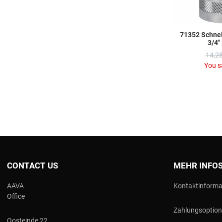
71352 Schnel
3/4"
14,28
You s
CONTACT US
MEHR INFO
AAVA
Kontaktinforma
Office
Zahlungsoptio
Oosteinde 22