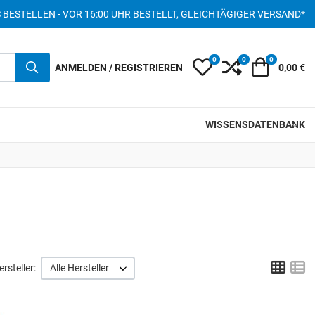
S BESTELLEN - VOR 16:00 UHR BESTELLT, GLEICHTÄGIGER VERSAND*
0
0
0
My Wishlist
Compare
Warenkor
ANMELDEN / REGISTRIEREN
0,00 €
WISSENSDATENBANK
Grid
L
rsteller:
Alle Hersteller