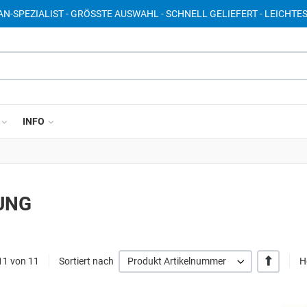
AN-SPEZIALIST - GRÖSSTE AUSWAHL - SCHNELL GELIEFERT - LEICHTE
INFO
UNG
+/-
11 von 11
Sortiert nach
Produkt Artikelnummer
He