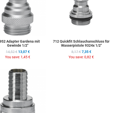
w
Quick View
Q
952 Adapter Gardena mit
712 Quickfit Schlauchanschluss für
Gewinde 1/2"
Wasserpistole 9324x 1/2"
14,52 €
13,07 €
8,17 €
7,35 €
You save:
1,45 €
You save:
0,82 €
hlist
Add to Wishlist
ompare
Add to Compare
w
Quick View