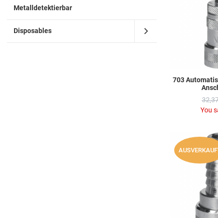
Metalldetektierbar
Disposables
703 Automatis
Ansch
32,37
You s
AUSVERKAUF