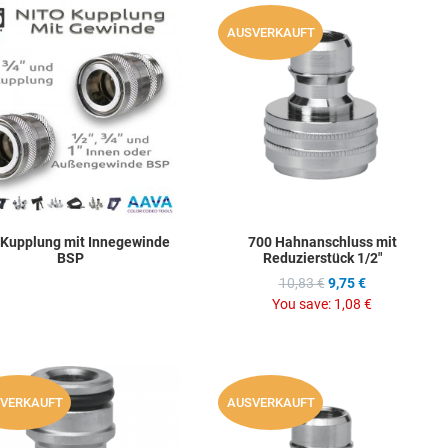
hlist
Add to Wishlist
A
AUSVERKAUFT
ompare
Add to Compare
A
w
Quick View
Q
 Kupplung mit Innegewinde
700 Hahnanschluss mit
BSP
Reduzierstück 1/2"
10,83 €
9,75 €
You save:
1,08 €
hlist
Add to Wishlist
A
VERKAUFT
AUSVERKAUFT
ompare
Add to Compare
A