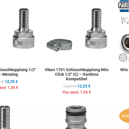
Add to Wishlist
Add to Wis
Add to Compare
Add to C
Quick View
Quick Vie
hlauchkupplung 1/2"
Vikan 1701 Schlauchkupplung Nito
Nito
 – Messing
Click 1/2" (C) – Gardena
Kompatibel
 €
12,25 €
13,61 €
12,25 €
ave:
1,36 €
You save:
1,36 €
Add to Wishlist
Add to Wis
AUS
Add to Compare
Add to C