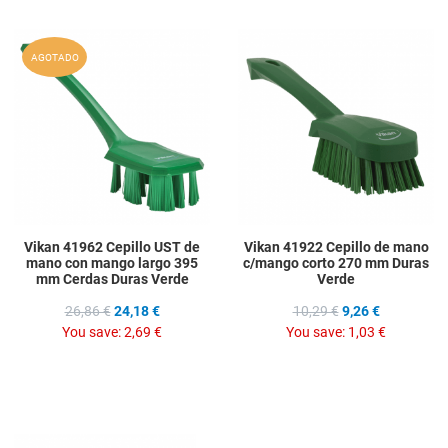
Add to Wishlist
A
AGOTADO
Add to Compare
A
Quick View
Q
Vikan 41962 Cepillo UST de
Vikan 41922 Cepillo de mano
mano con mango largo 395
c/mango corto 270 mm Duras
mm Cerdas Duras Verde
Verde
26,86 €
24,18 €
10,29 €
9,26 €
You save:
2,69 €
You save:
1,03 €