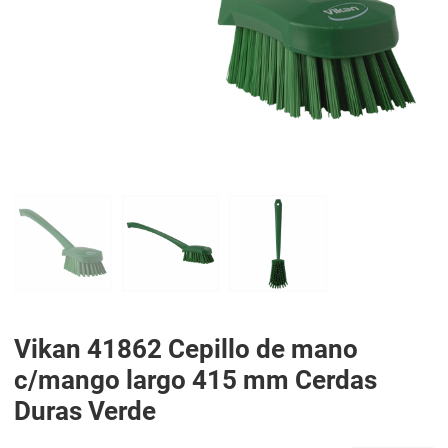
PREV
N
Vikan 41862 Cepillo de mano
c/mango largo 415 mm Cerdas
Duras Verde