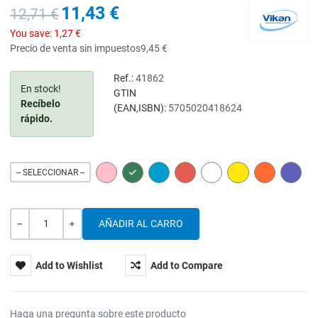
11,43 €
12,71 €
You save:
1,27 €
Precio de venta sin impuestos
9,45 €
Ref.:
41862
En stock!
GTIN
Recíbelo
(EAN,ISBN):
5705020418624
rápido.
PINK
GREEN
BLUE
RED
WHITE
YELLOW
ORANGE
PURPL
-- SELECCIONAR --
Cantidad
-
+
Add to Wishlist
Add to Compare
Haga una pregunta sobre este producto