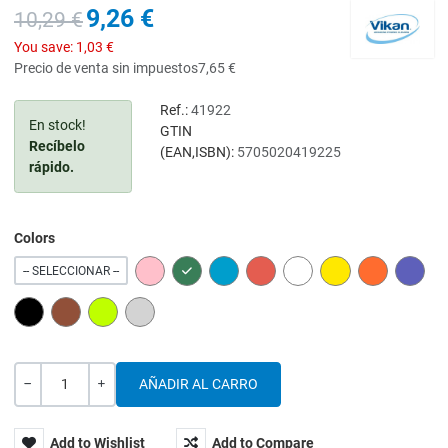
9,26 €
10,29 €
You save:
1,03 €
Precio de venta sin impuestos
7,65 €
Ref.:
41922
En stock!
GTIN
Recíbelo
(EAN,ISBN):
5705020419225
rápido.
Colors
PINK
GREEN
BLUE
RED
WHITE
YELLOW
ORANGE
PURPL
-- SELECCIONAR --
BLACK
BROWN
LIME
GREY
Cantidad
-
+
Add to Wishlist
Add to Compare