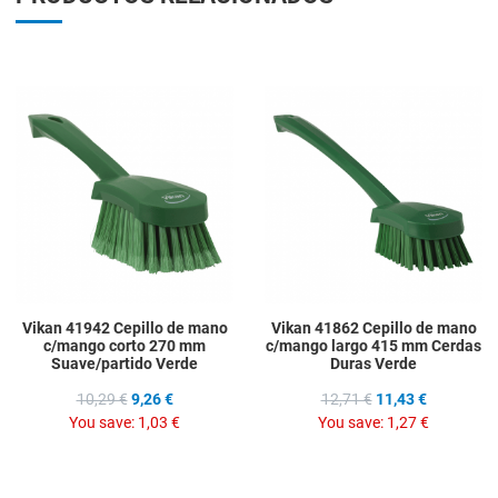
Add to Wishlist
A
Add to Compare
A
Quick View
Q
Vikan 41942 Cepillo de mano
Vikan 41862 Cepillo de mano
c/mango corto 270 mm
c/mango largo 415 mm Cerdas
Suave/partido Verde
Duras Verde
10,29 €
9,26 €
12,71 €
11,43 €
You save:
1,03 €
You save:
1,27 €