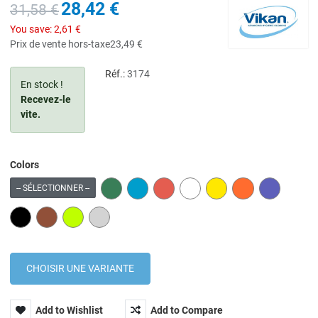
28,42 €
31,58 €
You save:
2,61 €
Prix de vente hors-taxe
23,49 €
Réf.:
3174
En stock !
Recevez-le
vite.
Colors
GREEN
BLUE
RED
WHITE
YELLOW
ORANGE
PURPLE
-- SÉLECTIONNER --
BLACK
BROWN
LIME
GREY
Add to Wishlist
Add to Compare