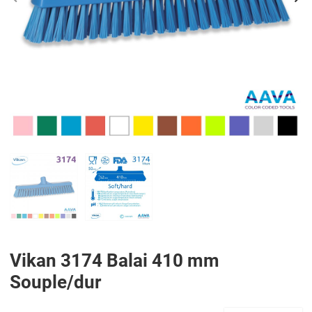
PREV
N
Vikan 3174 Balai 410 mm
Souple/dur