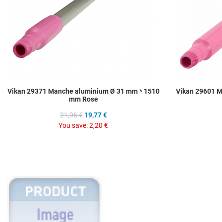
Vikan 29371 Manche aluminium Ø 31 mm * 1510
Vikan 29601 M
mm Rose
21,96 €
19,77 €
You save:
2,20 €
Add to Wishlist
Add to Compare