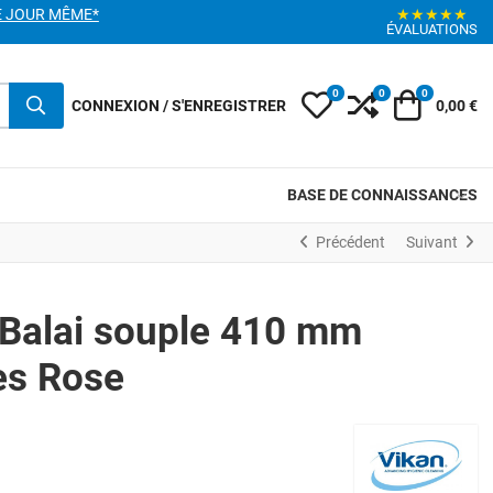
E JOUR MÊME*
★★★★★
ÉVALUATIONS
0
0
0
My Wishlist
Compare
Votre pani
CONNEXION / S'ENREGISTRER
0,00 €
BASE DE CONNAISSANCES
Précédent
Suivant
Balai souple 410 mm
es Rose