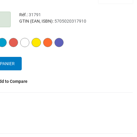
Réf.:
31791
GTIN (EAN, ISBN):
5705020317910
N
BLUE
RED
WHITE
YELLOW
ORANGE
PURPLE
dd to Compare