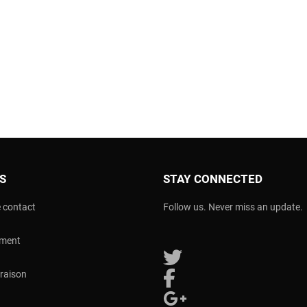
OS
STAY CONNECTED
 contact
Follow us. Never miss an update.
ement
Follow us on Twitter
vraison
Follow us on Facebook
Follow us on Google Plus