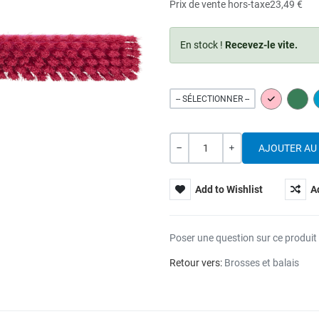
Prix de vente hors-taxe
23,49 €
En stock !
Recevez-le vite.
PINK
GREE
-- SÉLECTIONNER --
Quantité
---
+
Add to Wishlist
A
Poser une question sur ce produit
Retour vers:
Brosses et balais