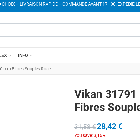
D CHOIX – LIVRAISON RAPIDE –
COMMANDÉ AVANT 17H00, EXPÉDIÉ L
LEX
INFO
10 mm Fibres Souples Rose
Vikan 31791 
Fibres Soupl
28,42 €
31,58 €
You save:
3,16 €