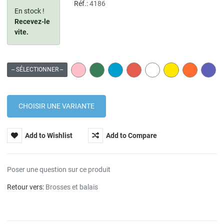
Réf.:
4186
En stock !
Recevez-le
vite.
PINK
GREEN
BLUE
RED
WHITE
YELLOW
ORANGE
PURP
-- SÉLECTIONNER --
Add to Wishlist
Add to Compare
Poser une question sur ce produit
Retour vers:
Brosses et balais