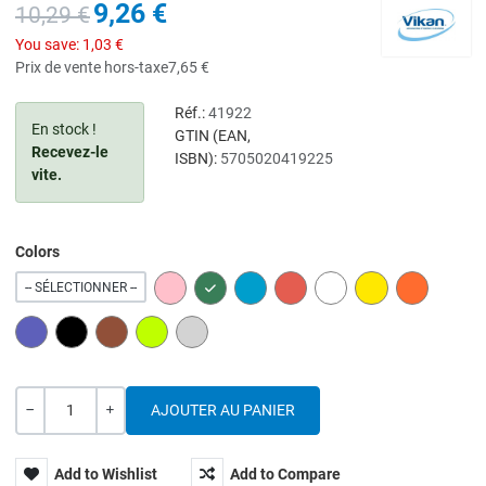
9,26 €
10,29 €
You save:
1,03 €
Prix de vente hors-taxe
7,65 €
Réf.:
41922
En stock !
GTIN (EAN,
Recevez-le
ISBN):
5705020419225
vite.
Colors
PINK
GREEN
BLUE
RED
WHITE
YELLOW
ORANGE
-- SÉLECTIONNER --
PURPLE
BLACK
BROWN
LIME
GREY
Quantité
---
+
Add to Wishlist
Add to Compare