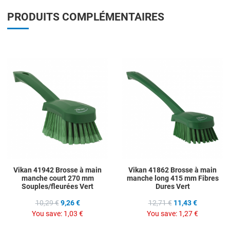
PRODUITS COMPLÉMENTAIRES
Add to Wishlist
A
Add to Compare
A
Quick View
Q
Vikan 41942 Brosse à main
Vikan 41862 Brosse à main
manche court 270 mm
manche long 415 mm Fibres
Souples/fleurées Vert
Dures Vert
10,29 €
9,26 €
12,71 €
11,43 €
You save:
1,03 €
You save:
1,27 €